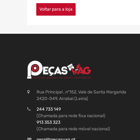
Voltar para a loja
Rua Principal , nº152, Vale de Santa Margarida
2420-049, Arrabal (Leiria)
244 733 149
(Chamada para rede fixa nacional)
913 353 323
(Chamada para rede móvel nacional)
geral@pecasvag.pt