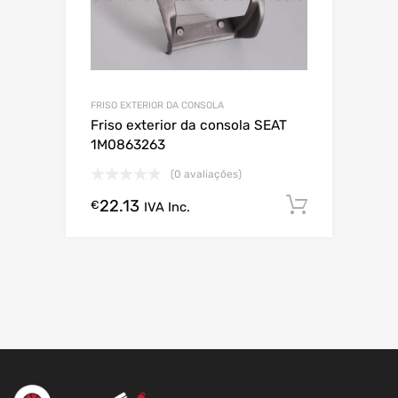
FRISO EXTERIOR DA CONSOLA
Friso exterior da consola SEAT
1M0863263
(0 avaliações)
22.13
Comprar
€
IVA Inc.