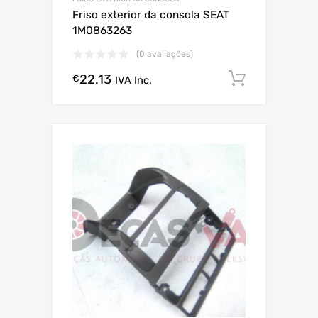
Friso exterior da consola SEAT
1M0863263
(0 avaliações)
22.13
Comprar
€
IVA Inc.