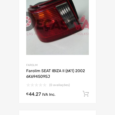
FAROLIM
Farolim SEAT IBIZA II (6K1) 2002
6K6945095J
(0 avaliações)
44.27
Comprar
€
IVA Inc.