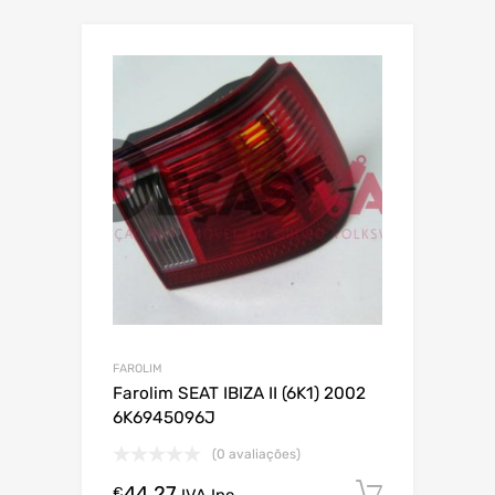
FAROLIM
Farolim SEAT IBIZA II (6K1) 2002
6K6945096J
(0 avaliações)
44.27
Comprar
€