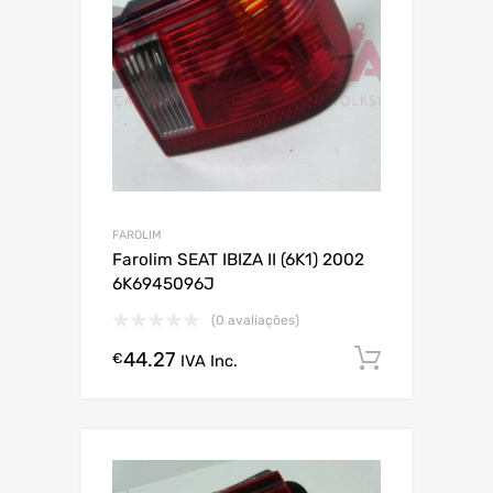
FAROLIM
Farolim SEAT IBIZA II (6K1) 2002
6K6945096J
(0 avaliações)
44.27
Comprar
€
IVA Inc.