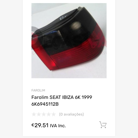
FAROLIM
Farolim SEAT IBIZA 6K 1999
6K6945112B
(0 avaliações)
29.51
Comprar
€
IVA Inc.