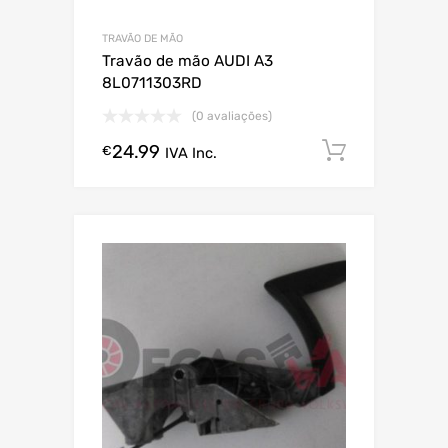
TRAVÃO DE MÃO
Travão de mão AUDI A3
8L0711303RD
(0 avaliações)
24.99
Comprar
€
IVA Inc.