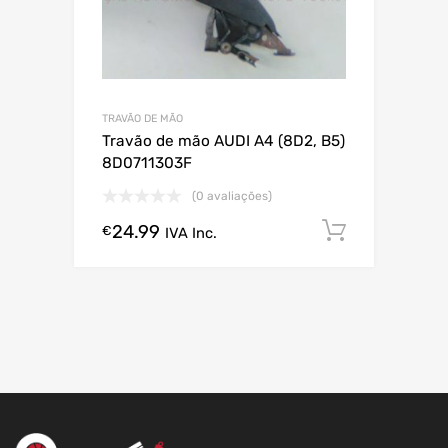
TRAVÃO DE MÃO
Travão de mão AUDI A4 (8D2, B5)
8D0711303F
(0 avaliações)
24.99
Comprar
€
IVA Inc.