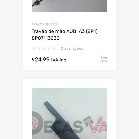
TRAVÃO DE MÃO
Travão de mão AUDI A3 (8P1)
8P0711303C
(0 avaliações)
24.99
Comprar
€
IVA Inc.