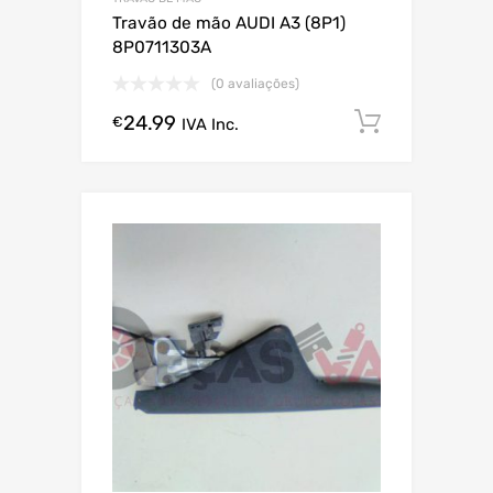
Travão de mão AUDI A3 (8P1)
8P0711303A
(0 avaliações)
24.99
Comprar
€
IVA Inc.