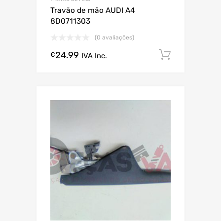
Travão de mão AUDI A4
8D0711303
(0 avaliações)
24.99
Comprar
€
IVA Inc.