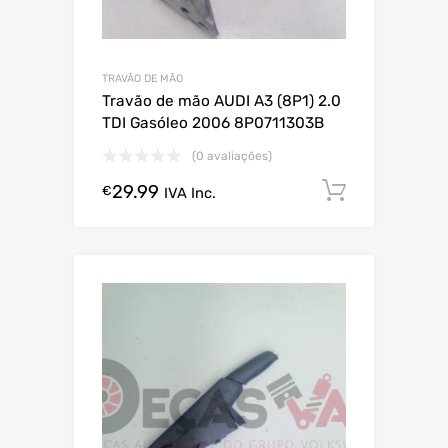
TRAVÃO DE MÃO
Travão de mão AUDI A3 (8P1) 2.0
TDI Gasóleo 2006 8P0711303B
(0 avaliações)
29.99
Comprar
€
IVA Inc.