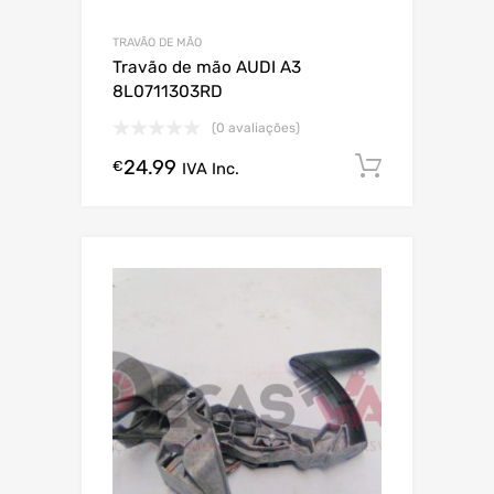
TRAVÃO DE MÃO
Travão de mão AUDI A3
8L0711303RD
(0 avaliações)
24.99
Comprar
€
IVA Inc.