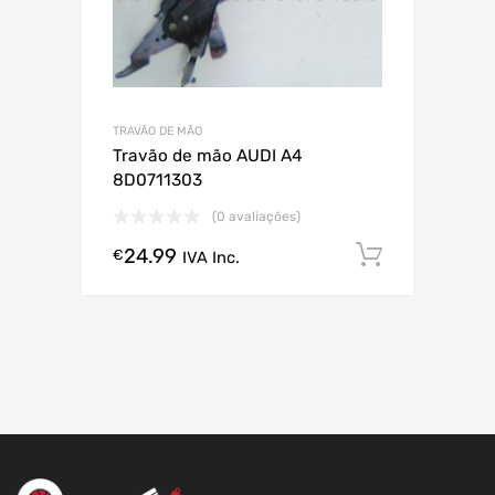
TRAVÃO DE MÃO
Travão de mão AUDI A4
8D0711303
(0 avaliações)
24.99
Comprar
€
IVA Inc.