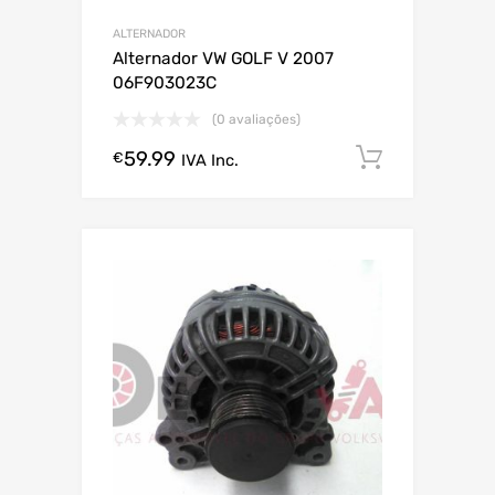
ALTERNADOR
Alternador VW GOLF V 2007
06F903023C
(0 avaliações)
59.99
Comprar
€
IVA Inc.