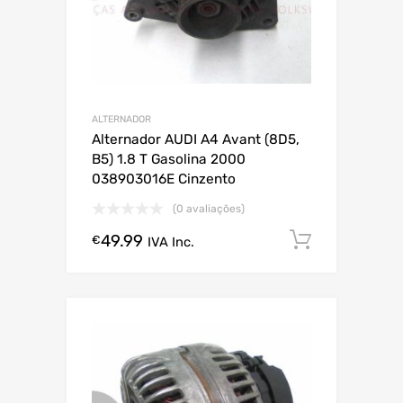
ALTERNADOR
Alternador AUDI A4 Avant (8D5,
B5) 1.8 T Gasolina 2000
038903016E Cinzento
(0 avaliações)
49.99
Comprar
€
IVA Inc.