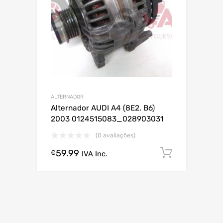
ALTERNADOR
Alternador AUDI A4 (8E2, B6)
2003 0124515083_028903031
(0 avaliações)
59.99
Comprar
€
IVA Inc.