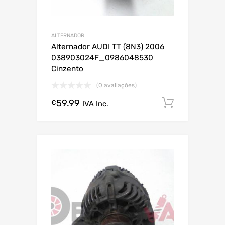
ALTERNADOR
Alternador AUDI TT (8N3) 2006
038903024F_0986048530
Cinzento
(0 avaliações)
59.99
Comprar
€
IVA Inc.