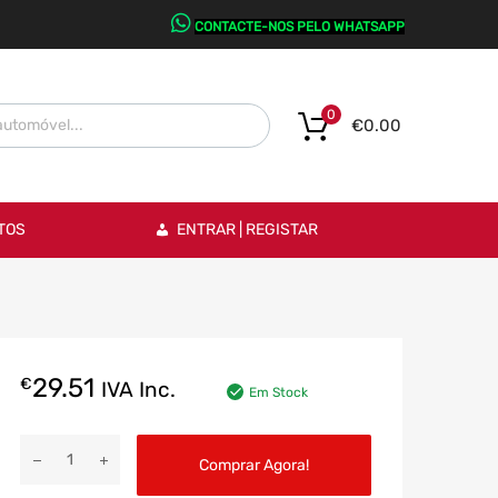
CONTACTE-NOS PELO WHATSAPP
0
€
0.00
TOS
ENTRAR | REGISTAR
29.51
€
IVA Inc.
Em Stock
Comprar Agora!