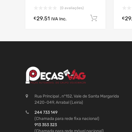
(0 avaliações)
29.51
29
Comprar A
€
€
IVA Inc.
Rua Principal , nº152, Vale de Santa Margarida
2420-049, Arrabal (Leiria)
244 733 149
(Chamada para rede fixa nacional)
913 353 323
(Chamada para rede móvel nacional)