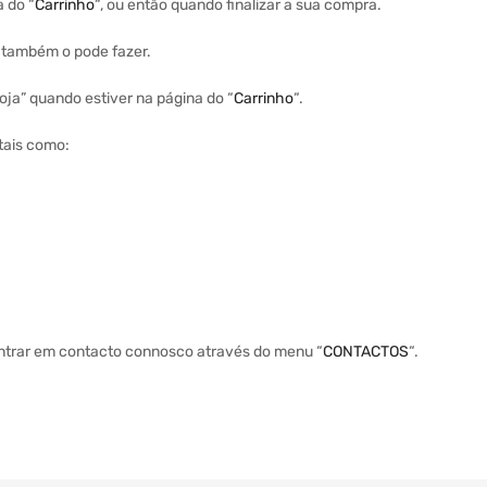
a do “
Carrinho
“, ou então quando finalizar a sua compra.
a também o pode fazer.
ja” quando estiver na página do “
Carrinho
“.
tais como:
entrar em contacto connosco através do menu “
CONTACTOS
“.