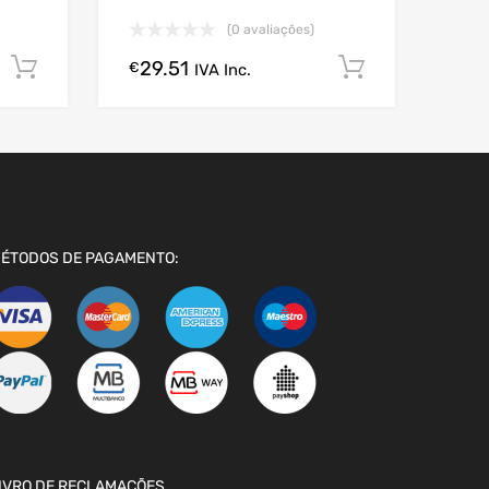
(0 avaliações)
29.51
Comprar Agora!
Comprar A
€
IVA Inc.
ÉTODOS DE PAGAMENTO:
IVRO DE RECLAMAÇÕES