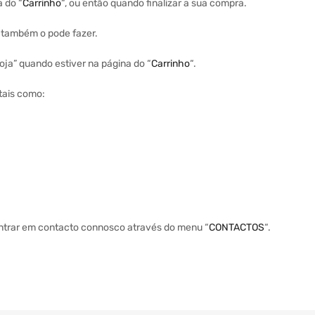
a do “
Carrinho
“, ou então quando finalizar a sua compra.
a também o pode fazer.
ja” quando estiver na página do “
Carrinho
“.
tais como:
entrar em contacto connosco através do menu “
CONTACTOS
“.