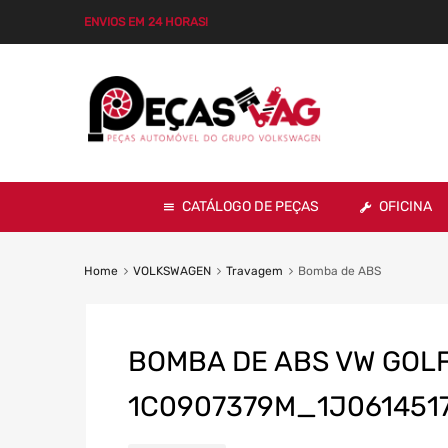
ENVIOS EM 24 HORAS!
CATÁLOGO DE PEÇAS
OFICINA
Home
VOLKSWAGEN
Travagem
Bomba de ABS
BOMBA DE ABS VW GOLF
1C0907379M_1J061451