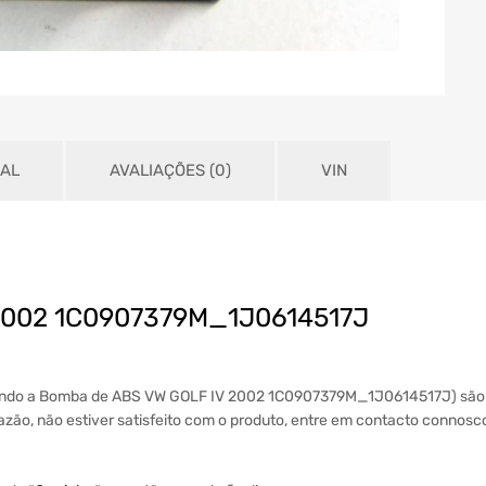
NAL
AVALIAÇÕES (0)
VIN
2002 1C0907379M_1J0614517J
luindo a Bomba de ABS VW GOLF IV 2002 1C0907379M_1J0614517J) são 
 razão, não estiver satisfeito com o produto, entre em contacto connos