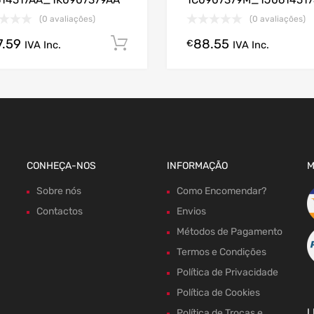
614517AA_1K0907379AA
1C0907379M_1J0614517
(0 avaliações)
(0 avaliações)
7.59
88.55
gora!
Comprar Agora!
€
IVA Inc.
IVA Inc.
CONHEÇA-NOS
INFORMAÇÃO
M
Sobre nós
Como Encomendar?
Contactos
Envios
Métodos de Pagamento
Termos e Condições
Política de Privacidade
Política de Cookies
L
Política de Trocas e