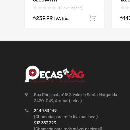
8E0614111T
1K0
(0 avaliações)
239.99
14
Comprar A
€
€
IVA Inc.
Rua Principal , nº152, Vale de Santa Margarida
2420-049, Arrabal (Leiria)
244 733 149
(Chamada para rede fixa nacional)
913 353 323
(Chamada para rede móvel nacional)