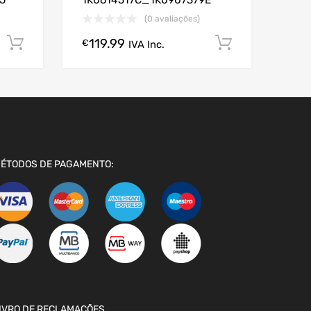
J
1K0614517C_1K0907379E
(0 avaliações)
119.99
Comprar Agora!
Comprar A
€
IVA Inc.
ÉTODOS DE PAGAMENTO:
IVRO DE RECLAMAÇÕES