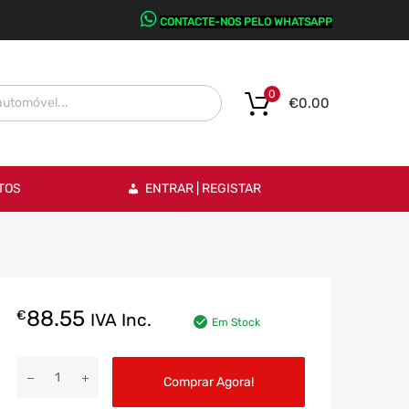
CONTACTE-NOS PELO WHATSAPP
0
€
0.00
TOS
ENTRAR | REGISTAR
88.55
€
IVA Inc.
Em Stock
Comprar Agora!