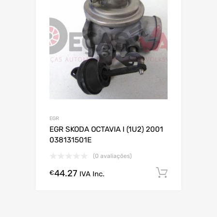
EGR
EGR SKODA OCTAVIA I (1U2) 2001
038131501E
(0 avaliações)
44.27
Comprar
€
IVA Inc.