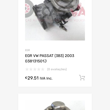
EGR
EGR VW PASSAT (3B3) 2003
038131501J
(0 avaliações)
29.51
Comprar
€
IVA Inc.