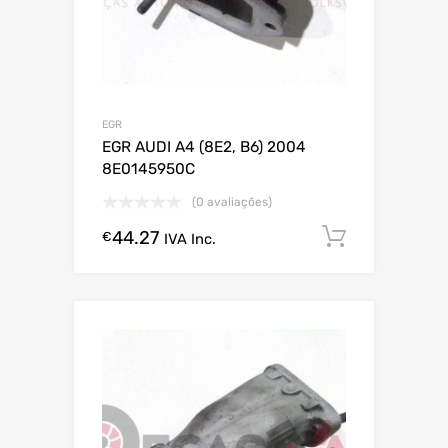
EGR
EGR AUDI A4 (8E2, B6) 2004
8E0145950C
(0 avaliações)
44.27
Comprar
€
IVA Inc.