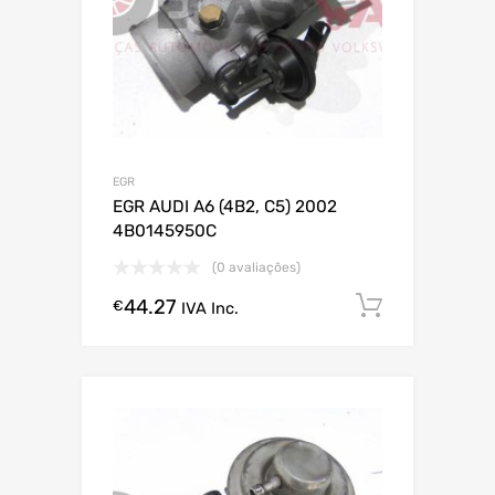
EGR
EGR AUDI A6 (4B2, C5) 2002
4B0145950C
(0 avaliações)
44.27
Comprar
€
IVA Inc.