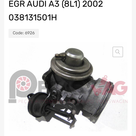
EGR AUDI A3 (8L1) 2002
038131501H
Code:
6926