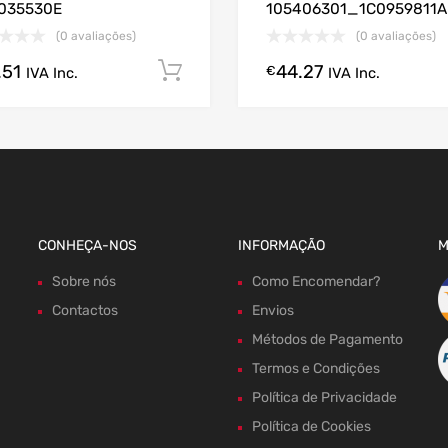
035530E
105406301_1C0959811A
(0 avaliações)
(0 avaliações)
.51
44.27
gora!
Comprar Agora!
€
IVA Inc.
IVA Inc.
CONHEÇA-NOS
INFORMAÇÃO
M
Sobre nós
Como Encomendar?
Contactos
Envios
Métodos de Pagamento
Termos e Condições
Política de Privacidade
Política de Cookies