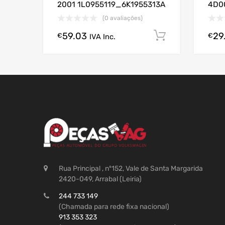
2001 1L0955119_6K1955313A
4D0
(0 avaliações)
59.03
29
Comprar A
€
€
IVA Inc.
Rua Principal , nº152, Vale de Santa Margarida
2420-049, Arrabal (Leiria)
244 733 149
(Chamada para rede fixa nacional)
913 353 323