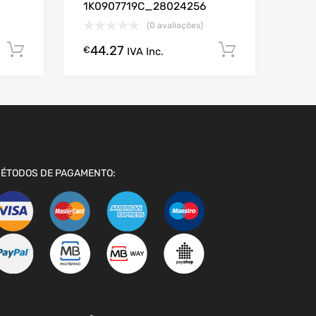
1K0907719C_28024256
(0 avaliações)
44.27
Comprar Agora!
Comprar A
€
IVA Inc.
ÉTODOS DE PAGAMENTO: