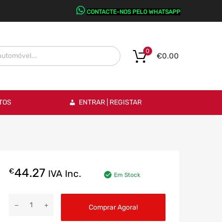
CONTACTE-NOS PELO WHATSAPP
0
€
0.00
TOS
ENTRAR | REGISTAR
44.27
€
IVA Inc.
Em Stock
Comprar Agora!