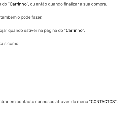
a do “
Carrinho
“, ou então quando finalizar a sua compra.
a também o pode fazer.
ja” quando estiver na página do “
Carrinho
“.
tais como:
entrar em contacto connosco através do menu “
CONTACTOS
“.