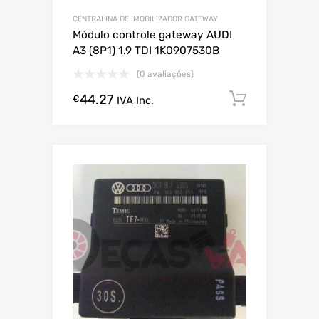
CENTRALINA DE IMOBILIZADOR GATEWAY
Módulo controle gateway AUDI
A3 (8P1) 1.9 TDI 1K0907530B
(0 avaliações)
44.27
Comprar
€
IVA Inc.