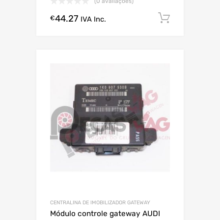
(0 avaliações)
44.27
Comprar
€
IVA Inc.
CENTRALINA DE IMOBILIZADOR GATEWAY
Módulo controle gateway AUDI