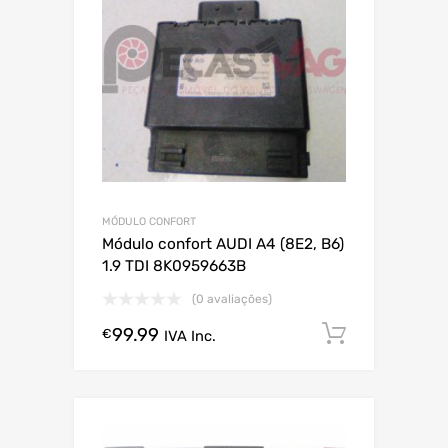
MÓDULO CONFORT
Módulo confort AUDI A4 (8E2, B6)
1.9 TDI 8K0959663B
(0 avaliações)
99.99
Comprar
€
IVA Inc.