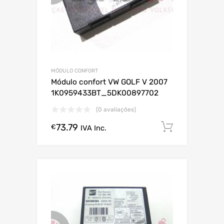
MÓDULO CONFORT
Módulo confort VW GOLF V 2007
1K0959433BT_5DK00897702
(0 avaliações)
73.79
Comprar
€
IVA Inc.