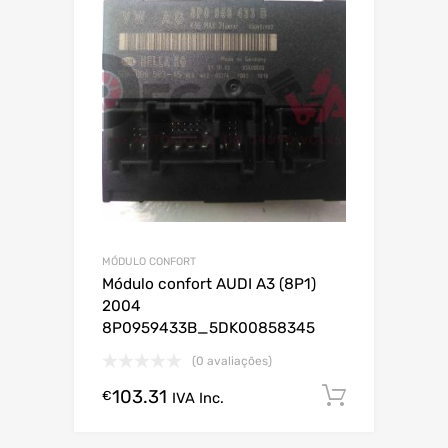
MÓDULO CONFORT
Módulo confort AUDI A3 (8P1)
2004
8P0959433B_5DK00858345
(0 avaliações)
103.31
Comprar
€
IVA Inc.