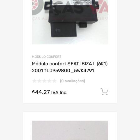
MÓDULO CONFORT
Módulo confort SEAT IBIZA II (6K1)
2001 1L0959800_5WK4791
(0 avaliações)
44.27
Comprar
€
IVA Inc.