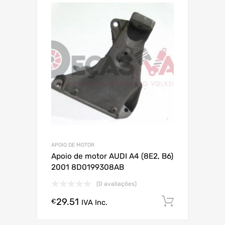
APOIO DE MOTOR
Apoio de motor AUDI A4 (8E2, B6)
2001 8D0199308AB
(0 avaliações)
29.51
Comprar
€
IVA Inc.