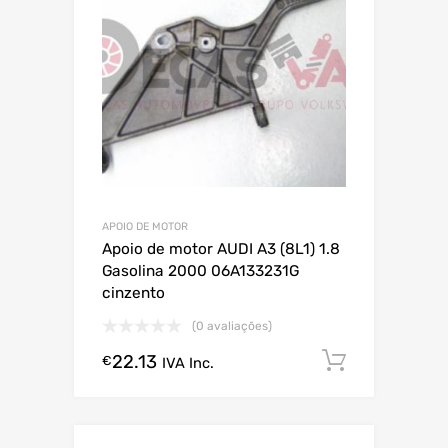
APOIO DE MOTOR
Apoio de motor AUDI A3 (8L1) 1.8
Gasolina 2000 06A133231G
cinzento
(0 avaliações)
22.13
Comprar
€
IVA Inc.