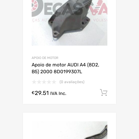
APOIO DE MOTOR
Apoio de motor AUDI A4 (8D2,
B5) 2000 8D0199307L
(0 avaliações)
29.51
Comprar
€
IVA Inc.