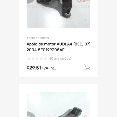
APOIO DE MOTOR
Apoio de motor AUDI A4 (8EC, B7)
2004 8E0199308AF
(0 avaliações)
29.51
Comprar
€
IVA Inc.