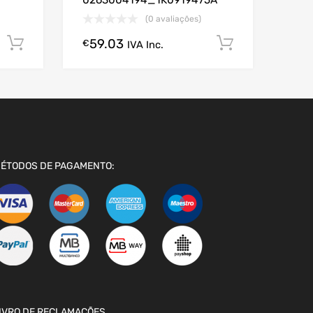
0263004194_1K0919475A
(0 avaliações)
59.03
Comprar Agora!
Comprar A
€
IVA Inc.
ÉTODOS DE PAGAMENTO:
IVRO DE RECLAMAÇÕES