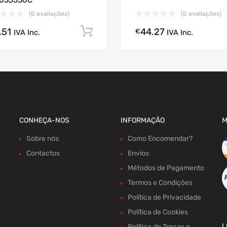
035530C
(0 avaliações)
(0 avaliações)
.51
44.27
Comprar Agora!
€
gora!
IVA Inc.
IVA Inc.
CONHEÇA-NOS
INFORMAÇÃO
M
Sobre nós
Como Encomendar?
Contactos
Envios
Métodos de Pagamento
Termos e Condições
Política de Privacidade
Política de Cookies
L
Política de Trocas e