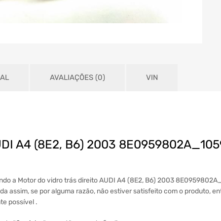
NAL
AVALIAÇÕES (0)
VIN
o AUDI A4 (8E2, B6) 2003 8E0959802A_1
uindo a Motor do vidro trás direito AUDI A4 (8E2, B6) 2003 8E095980
da assim, se por alguma razão, não estiver satisfeito com o produto, e
e possível .