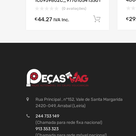
4D0
1C0959802C_9776105413301
(0 avaliações)
29
44.27
€
Comprar A
€
IVA Inc.
Rua Principal , nº152, Vale de Santa Margarida
2420-049, Arrabal (Leiria)
244 733 149
(Chamada para rede fixa nacional)
913 353 323
(Chamada para rede móvel nacional)