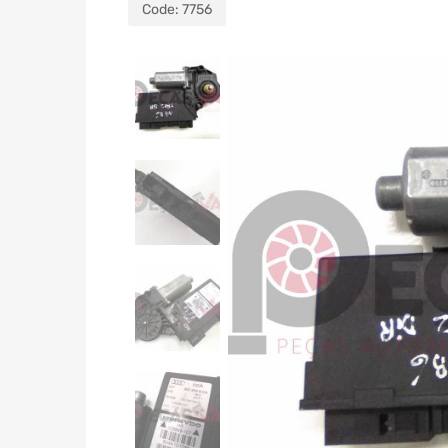
Code:
7756