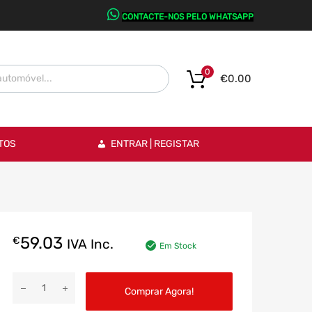
CONTACTE-NOS PELO WHATSAPP
0
€
0.00
TOS
ENTRAR | REGISTAR
59.03
€
IVA Inc.
Em Stock
Comprar Agora!