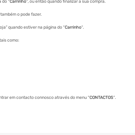
a do “
Carrinho
“, ou então quando finalizar a sua compra.
a também o pode fazer.
ja” quando estiver na página do “
Carrinho
“.
tais como:
entrar em contacto connosco através do menu “
CONTACTOS
“.