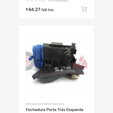
(0 avaliações)
44.27
Comprar
€
IVA Inc.
FECHADURA PORTA TRAS ESQ
Fechadura Porta Trás Esquerda