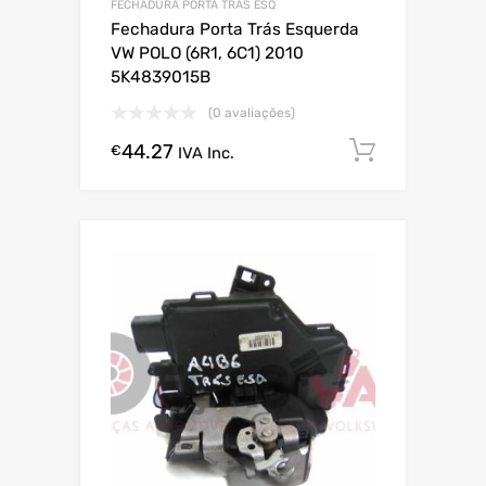
FECHADURA PORTA TRAS ESQ
Fechadura Porta Trás Esquerda
VW POLO (6R1, 6C1) 2010
5K4839015B
(0 avaliações)
44.27
Comprar
€
IVA Inc.