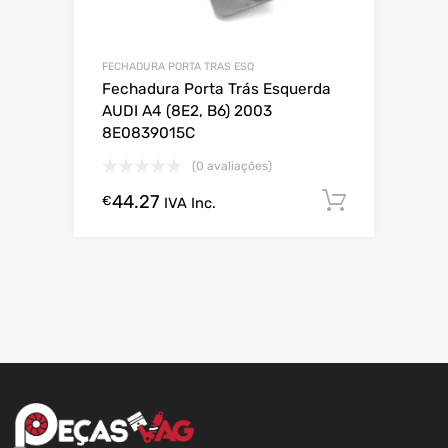
FECHADURA PORTA TRAS ESQ
Fechadura Porta Trás Esquerda
AUDI A4 (8E2, B6) 2003
8E0839015C
(0 avaliações)
44.27
Comprar
€
IVA Inc.