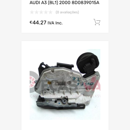
AUDI A3 (8L1) 2000 8D0839015A
(0 avaliações)
44.27
Comprar
€
IVA Inc.