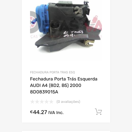
FECHADURA PORTA TRAS ESQ
Fechadura Porta Trás Esquerda
AUDI A4 (8D2, B5) 2000
8D0839015A
(0 avaliações)
44.27
Comprar
€
IVA Inc.