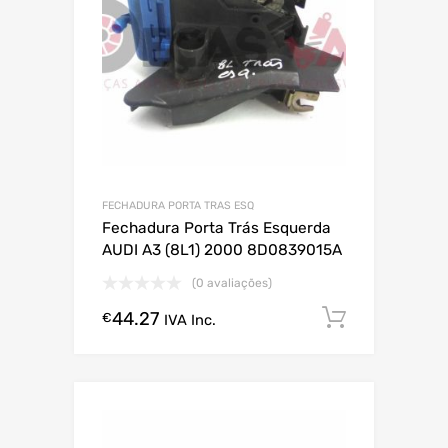
FECHADURA PORTA TRAS ESQ
Fechadura Porta Trás Esquerda
AUDI A3 (8L1) 2000 8D0839015A
(0 avaliações)
44.27
Comprar
€
IVA Inc.