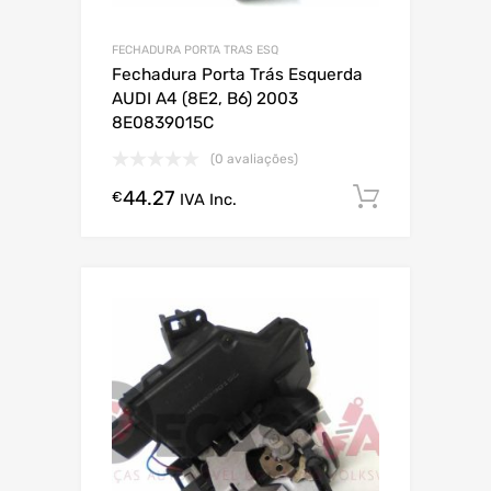
FECHADURA PORTA TRAS ESQ
Fechadura Porta Trás Esquerda
AUDI A4 (8E2, B6) 2003
8E0839015C
(0 avaliações)
44.27
Comprar
€
IVA Inc.