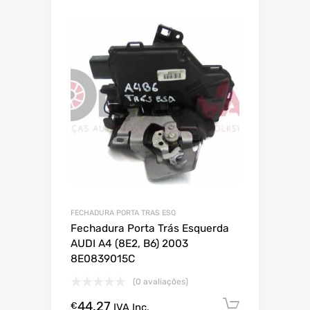
FECHADURA PORTA TRAS ESQ
Fechadura Porta Trás Esquerda
AUDI A4 (8E2, B6) 2003
8E0839015C
(0 avaliações)
44.27
Comprar
€
IVA Inc.