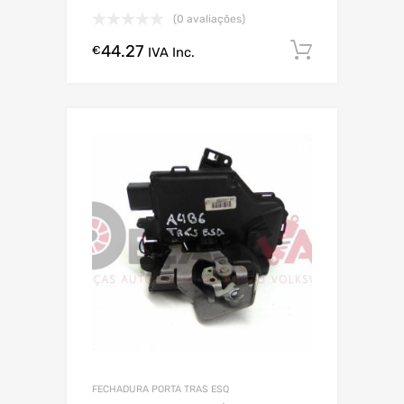
(0 avaliações)
44.27
Comprar
€
IVA Inc.
FECHADURA PORTA TRAS ESQ