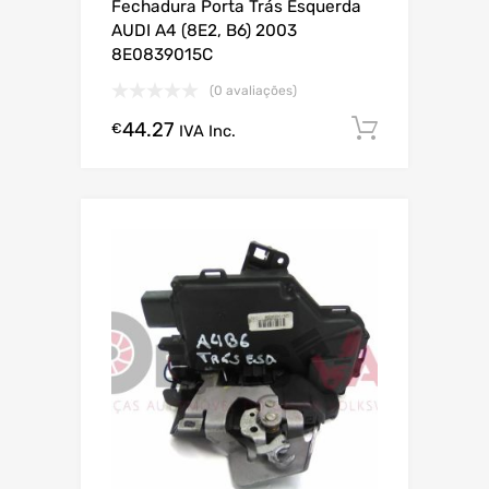
Fechadura Porta Trás Esquerda
AUDI A4 (8E2, B6) 2003
8E0839015C
(0 avaliações)
44.27
Comprar
€
IVA Inc.