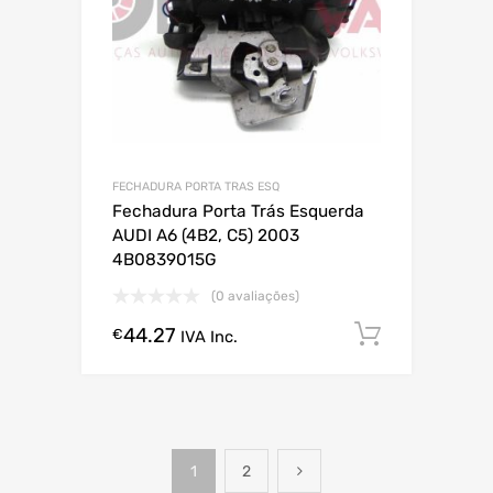
FECHADURA PORTA TRAS ESQ
Fechadura Porta Trás Esquerda
AUDI A6 (4B2, C5) 2003
4B0839015G
(0 avaliações)
44.27
Comprar
€
IVA Inc.
1
2