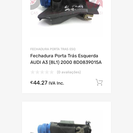
FECHADURA PORTA TRAS ESQ
Fechadura Porta Trás Esquerda
AUDI A3 (8L1) 2000 8D0839015A
(0 avaliações)
44.27
Comprar
€
IVA Inc.