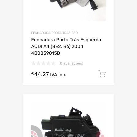
FECHADURA PORTA TRAS ESQ
Fechadura Porta Trás Esquerda
AUDI A4 (8E2, B6) 2004
4B0839015D
(0 avaliações)
44.27
Comprar
€
IVA Inc.