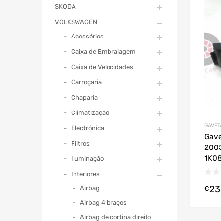
SKODA
VOLKSWAGEN
Acessórios
Caixa de Embraiagem
Caixa de Velocidades
Carroçaria
Chaparia
Climatização
GAVET
Electrónica
Gave
Filtros
200
1K0
Iluminação
Interiores
23
Airbag
€
Airbag 4 braços
Airbag de cortina direito