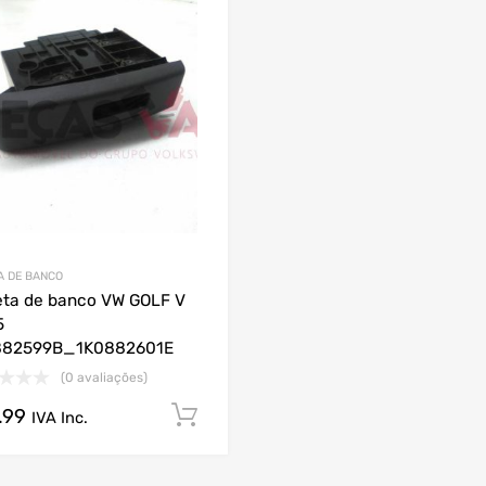
A DE BANCO
ta de banco VW GOLF V
5
882599B_1K0882601E
(0 avaliações)
.99
Comprar Agora!
IVA Inc.