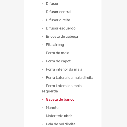
Difusor
Difusor central
Difusor direito
Difusor esquerdo
Encosto de cabeça
Fita airbag
Forra da mala
Forra do capot
Forra inferior da mala
Forra Lateral da mala direita
Forra Lateral da mala
esquerda
Gaveta de banco
Manete
Motor teto abrir
Pala de sol direita