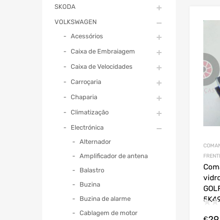
SKODA
VOLKSWAGEN
Acessórios
Caixa de Embraiagem
Caixa de Velocidades
Carroçaria
Chaparia
Climatização
Electrónica
Alternador
COMAN
Amplificador de antena
FRENT
Coma
Balastro
vidr
Buzina
GOLF
Buzina de alarme
5K4
Cablagem de motor
29
€