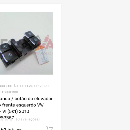
DO / BOTÃO DO ELEVADOR VIDRO
E ESQUERDO
ndo / botão do elevador
o frente esquerdo VW
 VI (5K1) 2010
959857
(0 avaliações)
.51
Comprar Agora!
IVA Inc.