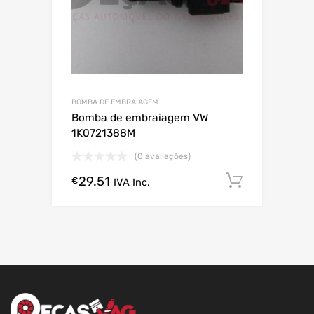
BOMBA DE EMBRAIAGEM
Bomba de embraiagem VW
1K0721388M
(0 avaliações)
29.51
Comprar
€
IVA Inc.