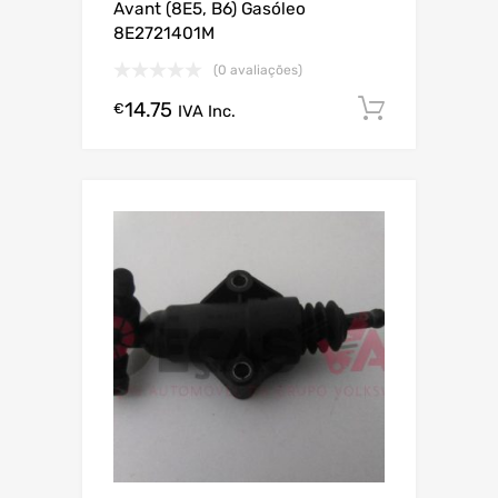
Avant (8E5, B6) Gasóleo
8E2721401M
(0 avaliações)
14.75
Comprar
€
IVA Inc.