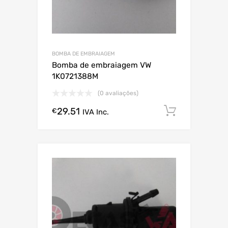
BOMBA DE EMBRAIAGEM
Bomba de embraiagem VW
1K0721388M
(0 avaliações)
29.51
Comprar
€
IVA Inc.