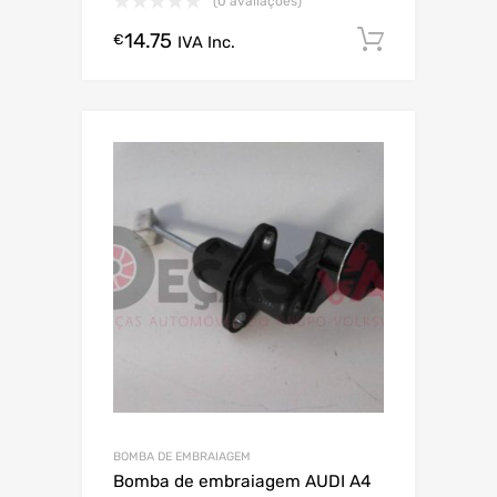
(0 avaliações)
14.75
Comprar
€
IVA Inc.
BOMBA DE EMBRAIAGEM
Bomba de embraiagem AUDI A4