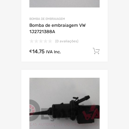
BOMBA DE EMBRAIAGEM
Bomba de embraiagem VW
1J2721388A
(0 avaliações)
14.75
Comprar
€
IVA Inc.