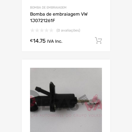
BOMBA DE EMBRAIAGEM
Bomba de embraiagem VW
1J0721261F
(0 avaliações)
14.75
Comprar
€
IVA Inc.