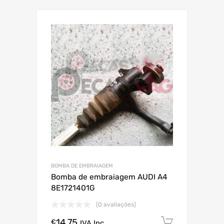
BOMBA DE EMBRAIAGEM
Bomba de embraiagem AUDI A4
8E1721401G
(0 avaliações)
14.75
Comprar
€
IVA Inc.