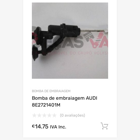
BOMBA DE EMBRAIAGEM
Bomba de embraiagem AUDI
8E2721401M
(0 avaliações)
14.75
Comprar
€
IVA Inc.