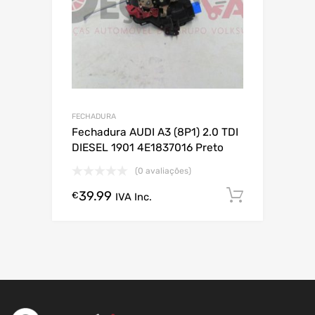
FECHADURA
Fechadura AUDI A3 (8P1) 2.0 TDI
DIESEL 1901 4E1837016 Preto
(0 avaliações)
39.99
Comprar
€
IVA Inc.