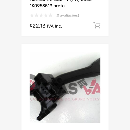
1K0953519 preto
(0 avaliações)
22.13
Comprar
€
IVA Inc.