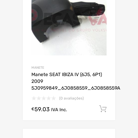
MANETE
Manete SEAT IBIZA IV (6J5, 6P1)
2009
5J0959849_6J0858559_6J0858559A
(0 avaliações)
59.03
Comprar
€
IVA Inc.