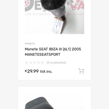
MANETE
Manete SEAT IBIZA III (6L1) 2005
MANETESEATSPORT
(0 avaliações)
29.99
Comprar
€
IVA Inc.