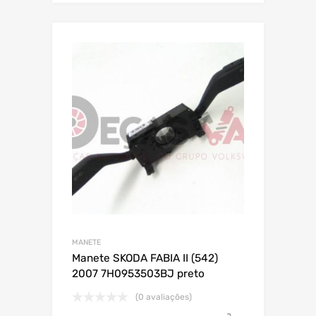
MANETE
Manete SKODA FABIA II (542)
2007 7H0953503BJ preto
(0 avaliações)