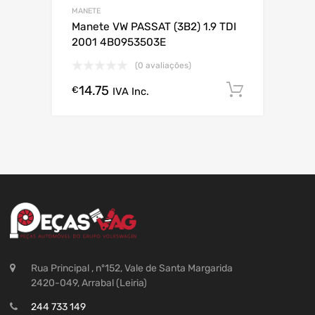
MANETE
Manete VW PASSAT (3B2) 1.9 TDI
2001 4B0953503E
(0 avaliações)
14.75
Comprar
€
IVA Inc.
Rua Principal , nº152, Vale de Santa Margarida
2420-049, Arrabal (Leiria)
244 733 149