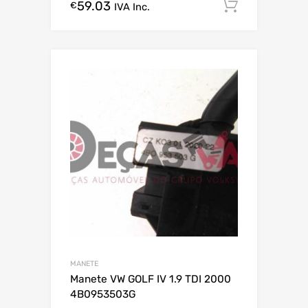
59.03
Comprar
€
IVA Inc.
MANETE
Manete VW GOLF IV 1.9 TDI 2000
4B0953503G