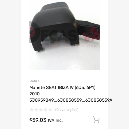
MANETE
Manete SEAT IBIZA IV (6J5, 6P1)
2010
5J0959849_6J0858559_6J0858559A
(0 avaliações)
59.03
Comprar
€
IVA Inc.