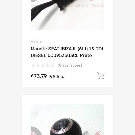
MANETE
Manete SEAT IBIZA III (6L1) 1.9 TDI
DIESEL 6Q0953503CL Preto
(0 avaliações)
73.79
Comprar
€
IVA Inc.