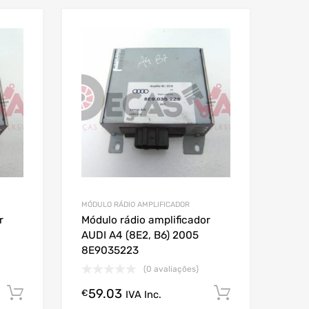
MÓDULO RÁDIO AMPLIFICADOR
r
Módulo rádio amplificador
AUDI A4 (8E2, B6) 2005
8E9035223
(0 avaliações)
59.03
Comprar Agora!
Comprar A
€
IVA Inc.