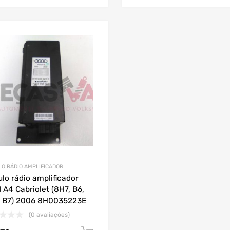
O RÁDIO AMPLIFICADOR
lo rádio amplificador
 A4 Cabriolet (8H7, B6,
 B7) 2006 8H0035223E
(0 avaliações)