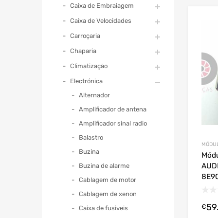
Caixa de Embraiagem
Caixa de Velocidades
Carroçaria
Chaparia
Climatização
Electrónica
Alternador
Amplificador de antena
Amplificador sinal radio
Balastro
MÓDUL
Buzina
Módu
AUDI
Buzina de alarme
8E9
Cablagem de motor
Cablagem de xenon
59
€
Caixa de fusiveis