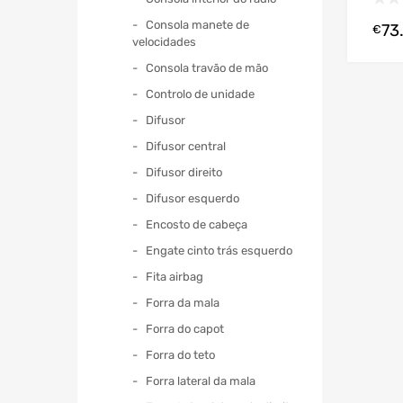
Consola manete de
73
€
velocidades
Consola travão de mão
Controlo de unidade
Difusor
Difusor central
Difusor direito
Difusor esquerdo
Encosto de cabeça
Engate cinto trás esquerdo
Fita airbag
Forra da mala
Forra do capot
Forra do teto
Forra lateral da mala