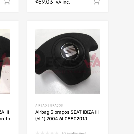
59.03
Comprar Agora!
Comprar A
€
IVA Inc.
AIRBAG 3 BRAÇOS
A III
Airbag 3 braços SEAT IBIZA III
preto
(6L1) 2004 6L0880201J
(0 avaliações)