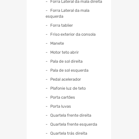
Forra Lateral da mala direita
Forra Lateral da mala
esquerda
Forra tablier
Friso exterior da consola
Manete
Motor teto abrir
Pala de sol direita
Pala de sol esquerda
Pedal acelerador
Plafonie luz de teto
Porta cartões
Porta luvas
Quartela frente direita
Quartela frente esquerda
Quartela trás direita