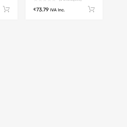
73.79
Comprar Agora!
Comprar A
€
IVA Inc.