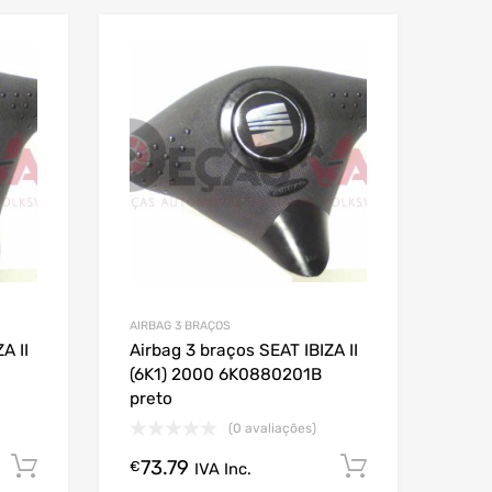
AIRBAG 3 BRAÇOS
A II
Airbag 3 braços SEAT IBIZA II
(6K1) 2000 6K0880201B
preto
(0 avaliações)
73.79
Comprar Agora!
Comprar A
€
IVA Inc.