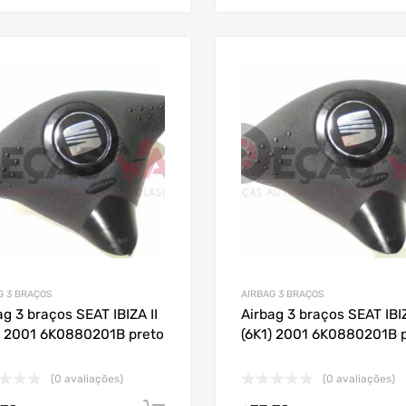
G 3 BRAÇOS
AIRBAG 3 BRAÇOS
ag 3 braços SEAT IBIZA II
Airbag 3 braços SEAT IBIZ
) 2001 6K0880201B preto
(6K1) 2001 6K0880201B 
(0 avaliações)
(0 avaliações)