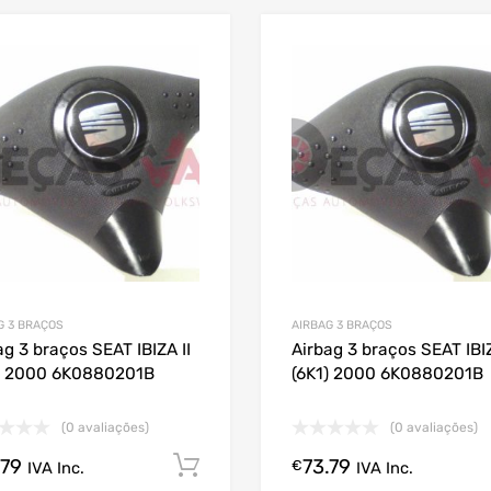
G 3 BRAÇOS
AIRBAG 3 BRAÇOS
ag 3 braços SEAT IBIZA II
Airbag 3 braços SEAT IBIZ
) 2000 6K0880201B
(6K1) 2000 6K0880201B
(0 avaliações)
(0 avaliações)
.79
73.79
Comprar Agora!
€
IVA Inc.
IVA Inc.