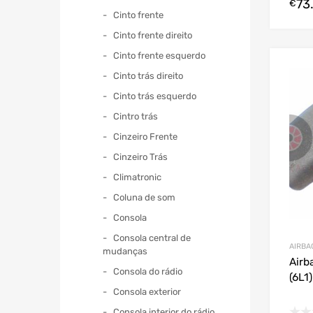
73
€
Cinto frente
Cinto frente direito
Cinto frente esquerdo
Cinto trás direito
Cinto trás esquerdo
Cintro trás
Cinzeiro Frente
Cinzeiro Trás
Climatronic
Coluna de som
Consola
Consola central de
AIRBA
mudanças
Airb
Consola do rádio
(6L1
Consola exterior
Consola interior do rádio