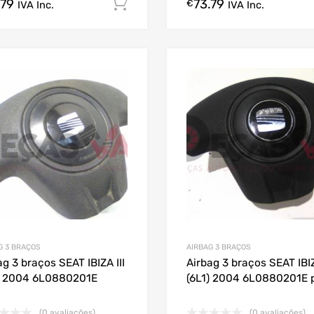
.79
73.79
Comprar Agora!
€
IVA Inc.
IVA Inc.
G 3 BRAÇOS
AIRBAG 3 BRAÇOS
ag 3 braços SEAT IBIZA III
Airbag 3 braços SEAT IBIZ
) 2004 6L0880201E
(6L1) 2004 6L0880201E 
(0 avaliações)
(0 avaliações)