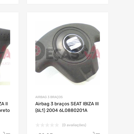
AIRBAG 3 BRAÇOS
A II
Airbag 3 braços SEAT IBIZA III
preto
(6L1) 2004 6L0880201A
(0 avaliações)