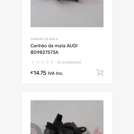
CANHÃO DA MALA
Canhão da mala AUDI
8D9827573A
(0 avaliações)
14.75
Comprar
€
IVA Inc.