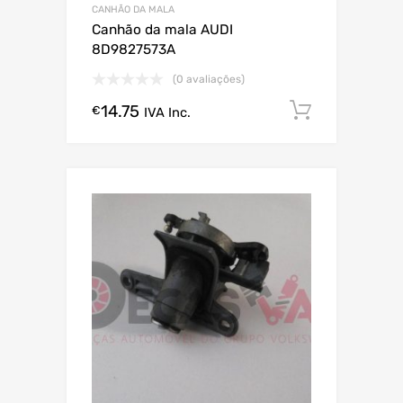
CANHÃO DA MALA
Canhão da mala AUDI
8D9827573A
(0 avaliações)
14.75
Comprar
€
IVA Inc.