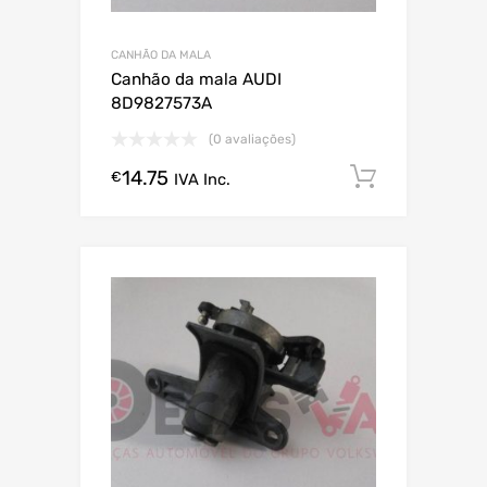
CANHÃO DA MALA
Canhão da mala AUDI
8D9827573A
(0 avaliações)
14.75
Comprar
€
IVA Inc.