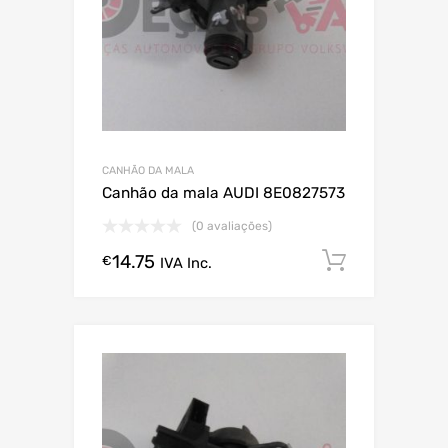
CANHÃO DA MALA
Canhão da mala AUDI 8E0827573
(0 avaliações)
14.75
Comprar
€
IVA Inc.