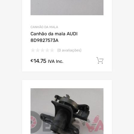
CANHÃO DA MALA
Canhão da mala AUDI
8D9827573A
(0 avaliações)
14.75
Comprar
€
IVA Inc.