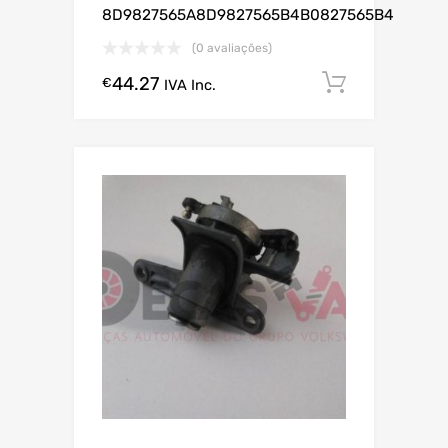
8D9827565A8D9827565B4B0827565B4
(0 avaliações)
44.27
Comprar
€
IVA Inc.