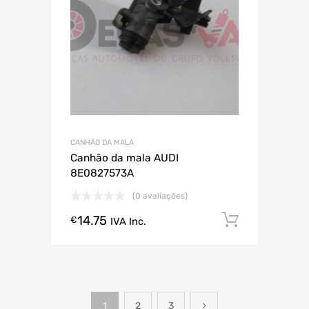
CANHÃO DA MALA
Canhão da mala AUDI
8E0827573A
(0 avaliações)
14.75
Comprar
€
IVA Inc.
1
2
3