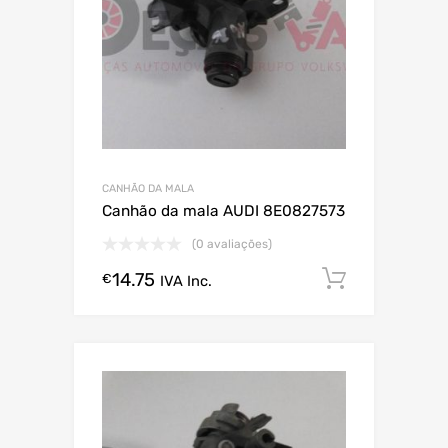
CANHÃO DA MALA
Canhão da mala AUDI 8E0827573
(0 avaliações)
14.75
Comprar
€
IVA Inc.