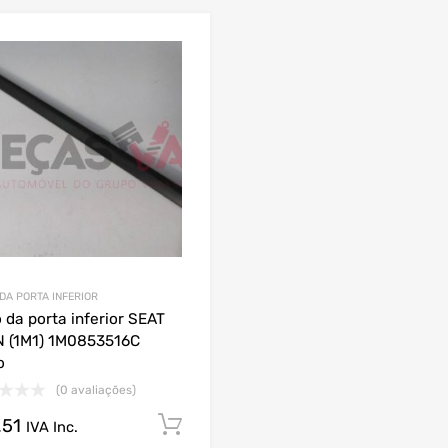
 DA PORTA INFERIOR
o da porta inferior SEAT
 (1M1) 1M0853516C
o
(0 avaliações)
.51
Comprar Agora!
IVA Inc.