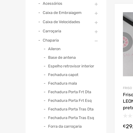
Acessórios
Caixa de Embraiagem
Caixa de Velocidades
Carroçaria
Chaparia
Aileron
Base de antena
Espelho retrovisor interior
Fechadura capot
Fechadura mala
FRISO
Fechadura Porta Frt Dta
Fris
Fechadura Porta Frt Esq
LEON
pret
Fechadura Porta Tras Dta
Fechadura Porta Tras Esq
29
€
Forra da carroçaria