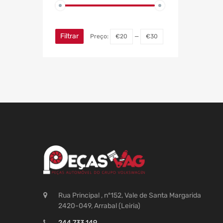
Filtrar
Preço:
€20
—
€30
Rua Principal , nº152, Vale de Santa Margarida
2420-049, Arrabal (Leiria)
244 733 149