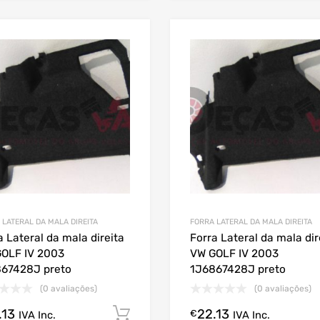
 LATERAL DA MALA DIREITA
FORRA LATERAL DA MALA DIREITA
a Lateral da mala direita
Forra Lateral da mala dir
OLF IV 2003
VW GOLF IV 2003
67428J preto
1J6867428J preto
(0 avaliações)
(0 avaliações)
.13
22.13
Comprar Agora!
€
IVA Inc.
IVA Inc.