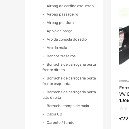
Airbag de cortina esquerdo
Airbag passageiro
Airbag pendura
Apoio de braço
Aro da consola do rádio
Aro da mala
Bancos traseiros
Borracha de carroçaria porta
frente direita
Borracha de carroçaria porta
FORRA
frente esquerda
Forr
Borracha de carroçaria porta
VW G
trás direita
1J6
Borracha tampa de mala
Caixa CD
22
€
Carpete / fundo