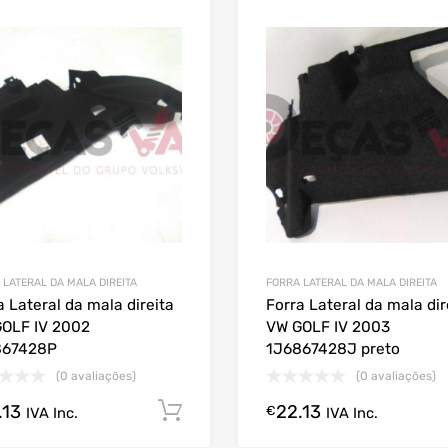
 LATERAL DA MALA DIREITA
FORRA LATERAL DA MALA DIREITA
a Lateral da mala direita
Forra Lateral da mala dir
OLF IV 2002
VW GOLF IV 2003
867428P
1J6867428J preto
(0 avaliações)
(0 avaliações)
.13
22.13
Comprar Agora!
€
IVA Inc.
IVA Inc.