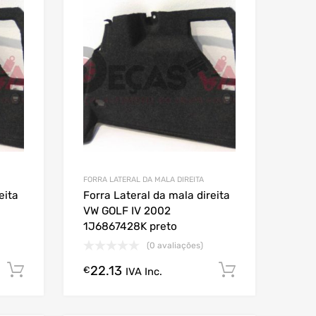
FORRA LATERAL DA MALA DIREITA
eita
Forra Lateral da mala direita
VW GOLF IV 2002
1J6867428K preto
(0 avaliações)
22.13
Comprar Agora!
Comprar A
€
IVA Inc.