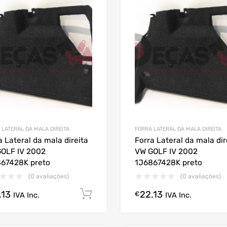
 LATERAL DA MALA DIREITA
FORRA LATERAL DA MALA DIREITA
a Lateral da mala direita
Forra Lateral da mala dir
OLF IV 2002
VW GOLF IV 2002
67428K preto
1J6867428K preto
(0 avaliações)
(0 avaliações)
.13
22.13
Comprar Agora!
€
IVA Inc.
IVA Inc.