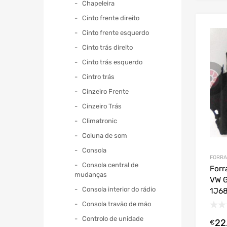
Chapeleira
Cinto frente direito
Cinto frente esquerdo
Cinto trás direito
Cinto trás esquerdo
Cintro trás
Cinzeiro Frente
Cinzeiro Trás
Climatronic
Coluna de som
Consola
FORRA
Consola central de
Forr
mudanças
VW G
Consola interior do rádio
1J68
Consola travão de mão
Controlo de unidade
22
€