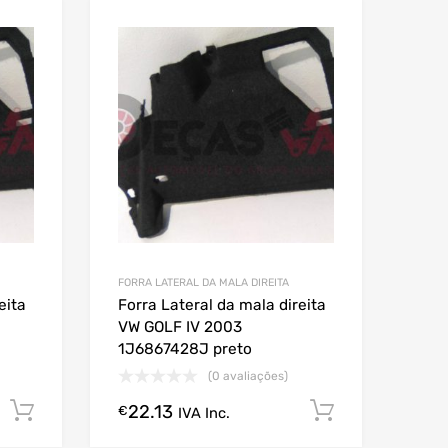
FORRA LATERAL DA MALA DIREITA
eita
Forra Lateral da mala direita
VW GOLF IV 2003
1J6867428J preto
(0 avaliações)
22.13
Comprar Agora!
Comprar A
€
IVA Inc.