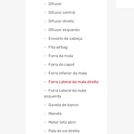
Difusor
Difusor central
Difusor direito
Difusor esquerdo
Encosto de cabeça
Fita airbag
Forra da mala
Forra do capot
Forra inferior da mala
Forra Lateral da mala direita
Forra Lateral da mala
esquerda
Gaveta de banco
Manete
Motor teto abrir
Pala de sol direita