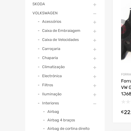
SKODA
VOLKSWAGEN
Acessórios
Caixa de Embraiagem
Caixa de Velocidades
Carroçaria
Chaparia
Climatização
FORRA
Electrónica
Forr
Filtros
VW G
1J68
Iluminação
Interiores
22
Airbag
€
Airbag 4 braços
Airbag de cortina direito