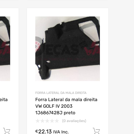
FORRA LATERAL DA MALA DIREITA
eita
Forra Lateral da mala direita
VW GOLF IV 2003
1J6867428J preto
(0 avaliações)
22.13
Comprar Agora!
Comprar A
€
IVA Inc.