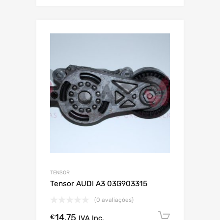
TENSOR
Tensor AUDI A3 03G903315
(0 avaliações)
14.75
Comprar
€
IVA Inc.