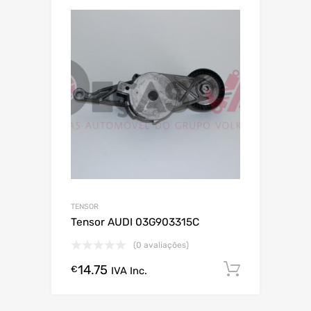
TENSOR
Tensor AUDI 03G903315C
(0 avaliações)
14.75
Comprar
€
IVA Inc.