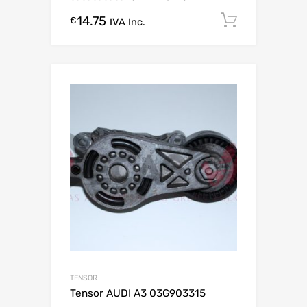
14.75
Comprar
€
IVA Inc.
TENSOR
Tensor AUDI A3 03G903315