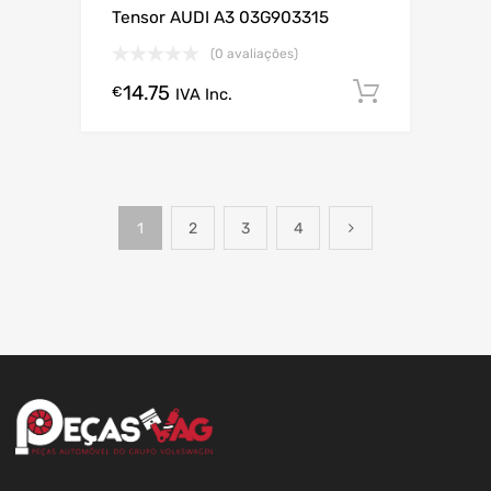
Tensor AUDI A3 03G903315
(0 avaliações)
14.75
Comprar
€
IVA Inc.
1
2
3
4