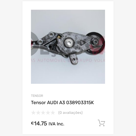
TENSOR
Tensor AUDI A3 038903315K
(0 avaliações)
14.75
Comprar
€
IVA Inc.