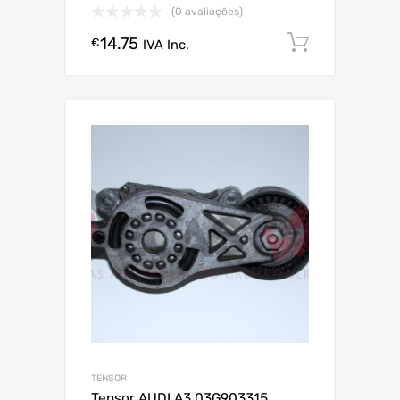
(0 avaliações)
14.75
Comprar
€
IVA Inc.
TENSOR
Tensor AUDI A3 03G903315