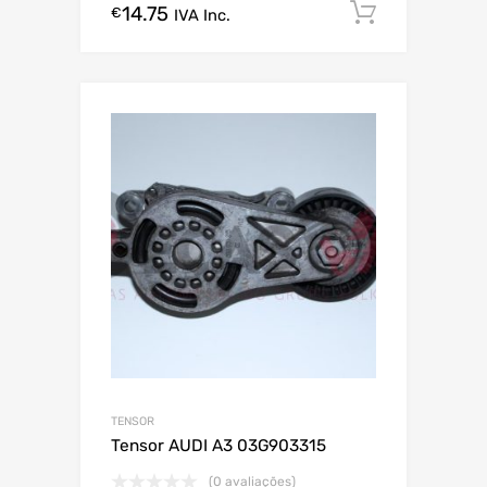
14.75
Comprar
€
IVA Inc.
TENSOR
Tensor AUDI A3 03G903315
(0 avaliações)