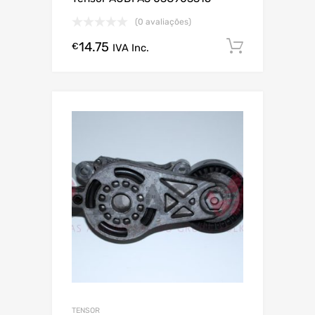
(0 avaliações)
14.75
Comprar
€
IVA Inc.
TENSOR