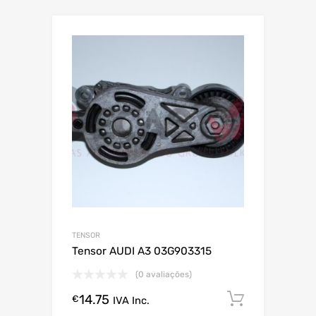
TENSOR
Tensor AUDI A3 03G903315
(0 avaliações)
14.75
Comprar
€
IVA Inc.