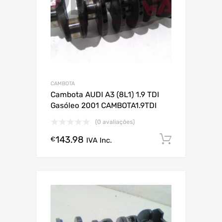
CAMBOTA
Cambota AUDI A3 (8L1) 1.9 TDI
Gasóleo 2001 CAMBOTA1.9TDI
(0 avaliações)
143.98
Comprar
€
IVA Inc.