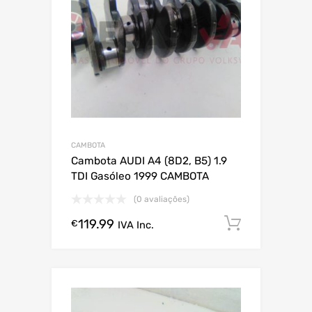
CAMBOTA
Cambota AUDI A4 (8D2, B5) 1.9
TDI Gasóleo 1999 CAMBOTA
(0 avaliações)
119.99
Comprar
€
IVA Inc.