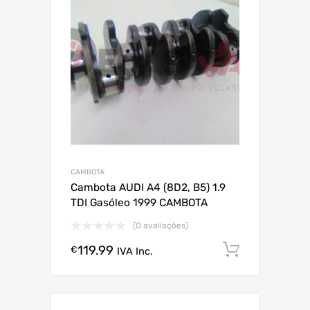
CAMBOTA
Cambota AUDI A4 (8D2, B5) 1.9
TDI Gasóleo 1999 CAMBOTA
(0 avaliações)
119.99
Comprar
€
IVA Inc.