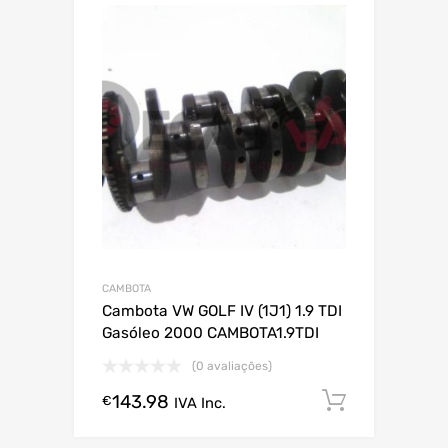
CAMBOTA
Cambota VW GOLF IV (1J1) 1.9 TDI
Gasóleo 2000 CAMBOTA1.9TDI
(0 avaliações)
143.98
Comprar
€
IVA Inc.