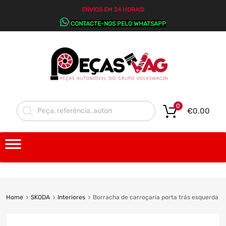
ENVIOS EM 24 HORAS!
CONTACTE-NOS PELO WHATSAPP
0
€
0.00
Home
SKODA
Interiores
Borracha de carroçaria porta trás esquerda