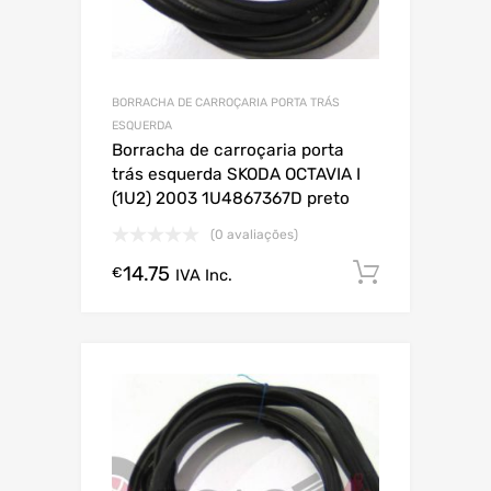
BORRACHA DE CARROÇARIA PORTA TRÁS
ESQUERDA
Borracha de carroçaria porta
trás esquerda SKODA OCTAVIA I
(1U2) 2003 1U4867367D preto
(0 avaliações)
14.75
Comprar
€
IVA Inc.