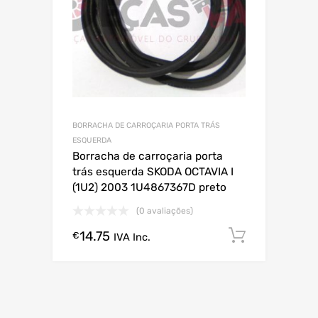
BORRACHA DE CARROÇARIA PORTA TRÁS
ESQUERDA
Borracha de carroçaria porta
trás esquerda SKODA OCTAVIA I
(1U2) 2003 1U4867367D preto
(0 avaliações)
14.75
Comprar
€
IVA Inc.