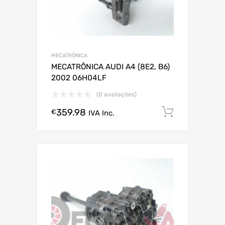
MECATRÔNICA
MECATRÔNICA AUDI A4 (8E2, B6)
2002 06H04LF
(0 avaliações)
359.98
Comprar
€
IVA Inc.