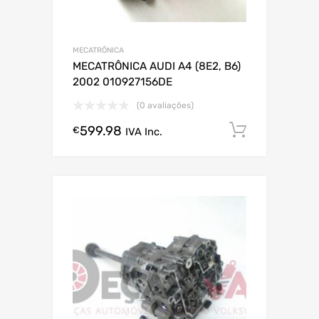
MECATRÔNICA
MECATRÔNICA AUDI A4 (8E2, B6)
2002 010927156DE
(0 avaliações)
599.98
Comprar
€
IVA Inc.