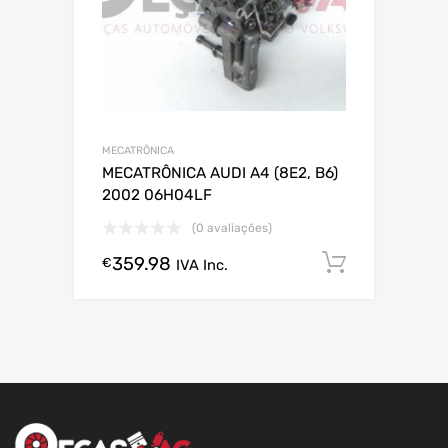
MECATRÔNICA
MECATRÔNICA AUDI A4 (8E2, B6)
2002 06H04LF
(0 avaliações)
359.98
Comprar
€
IVA Inc.