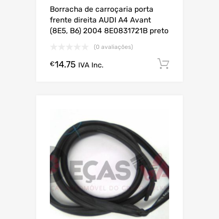
Borracha de carroçaria porta
frente direita AUDI A4 Avant
(8E5, B6) 2004 8E0831721B preto
(0 avaliações)
14.75
Comprar
€
IVA Inc.