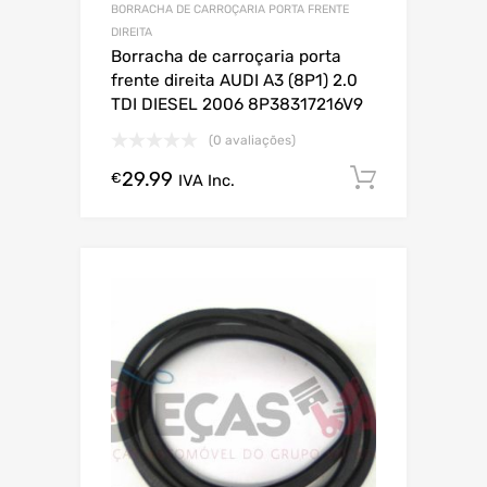
BORRACHA DE CARROÇARIA PORTA FRENTE
DIREITA
Borracha de carroçaria porta
frente direita AUDI A3 (8P1) 2.0
TDI DIESEL 2006 8P38317216V9
(0 avaliações)
29.99
Comprar
€
IVA Inc.