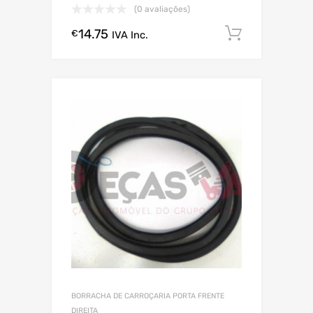
(0 avaliações)
14.75
Comprar
€
IVA Inc.
BORRACHA DE CARROÇARIA PORTA FRENTE
DIREITA