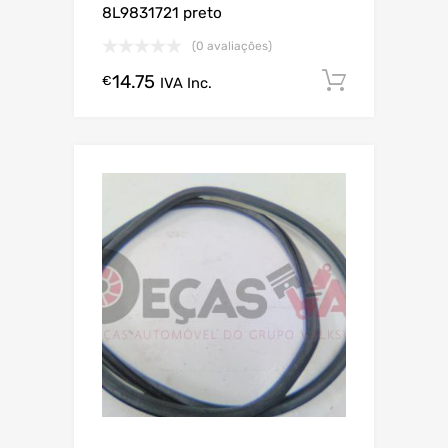
8L9831721 preto
(0 avaliações)
14.75
Comprar
€
IVA Inc.