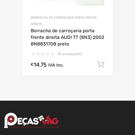
BORRACHA DE CARROÇARIA PORTA FRENTE
DIREITA
Borracha de carroçaria porta
frente direita AUDI TT (8N3) 2002
8N8831708 preto
(0 avaliações)
14.75
Comprar
€
IVA Inc.