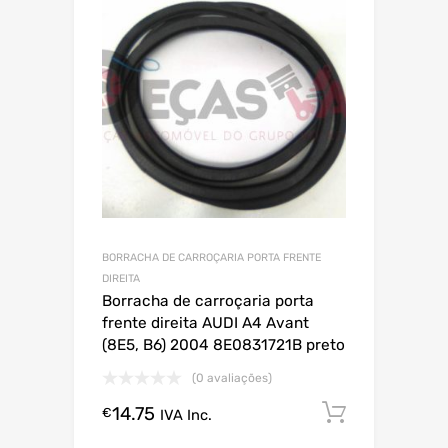
BORRACHA DE CARROÇARIA PORTA FRENTE
DIREITA
Borracha de carroçaria porta
frente direita AUDI A4 Avant
(8E5, B6) 2004 8E0831721B preto
(0 avaliações)
14.75
Comprar
€
IVA Inc.