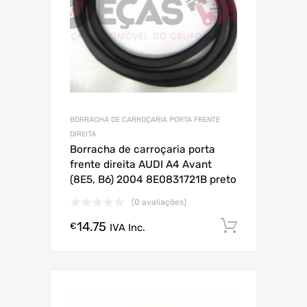
BORRACHA DE CARROÇARIA PORTA FRENTE
DIREITA
Borracha de carroçaria porta
frente direita AUDI A4 Avant
(8E5, B6) 2004 8E0831721B preto
(0 avaliações)
14.75
Comprar
€
IVA Inc.