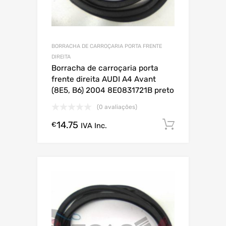
BORRACHA DE CARROÇARIA PORTA FRENTE
DIREITA
Borracha de carroçaria porta
frente direita AUDI A4 Avant
(8E5, B6) 2004 8E0831721B preto
(0 avaliações)
14.75
Comprar
€
IVA Inc.