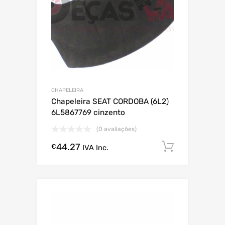
CHAPELEIRA
Chapeleira SEAT CORDOBA (6L2)
6L5867769 cinzento
(0 avaliações)
44.27
Comprar
€
IVA Inc.