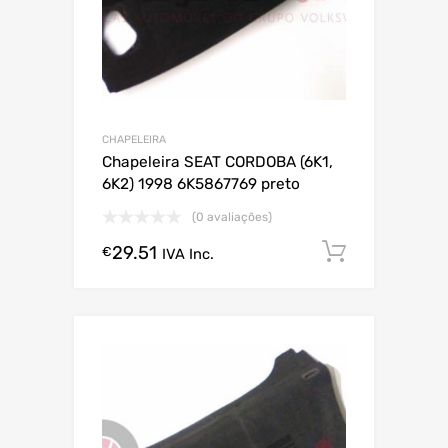
CHAPELEIRA
Chapeleira SEAT CORDOBA (6K1,
6K2) 1998 6K5867769 preto
(0 avaliações)
29.51
Comprar
€
IVA Inc.