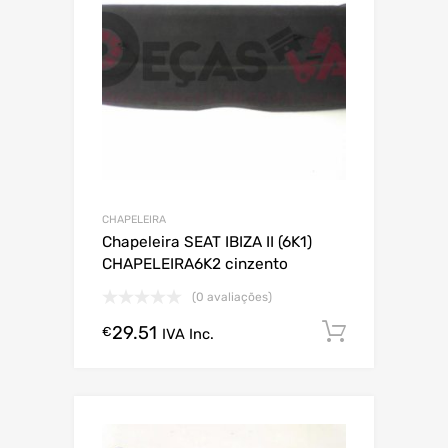
CHAPELEIRA
Chapeleira SEAT IBIZA II (6K1)
CHAPELEIRA6K2 cinzento
(0 avaliações)
29.51
Comprar
€
IVA Inc.