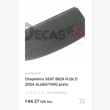
CHAPELEIRA
Chapeleira SEAT IBIZA III (6L1)
2004 6L6867769G preto
(0 avaliações)
44.27
Comprar
€
IVA Inc.