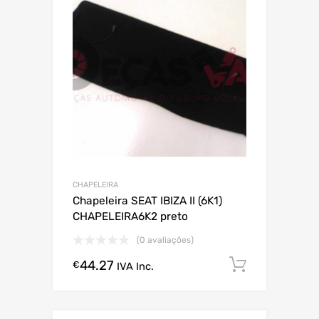
CHAPELEIRA
Chapeleira SEAT IBIZA II (6K1)
CHAPELEIRA6K2 preto
(0 avaliações)
44.27
Comprar
€
IVA Inc.