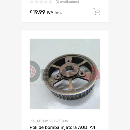
(0 avaliações)
19.99
Comprar
€
IVA Inc.
POLI DE BOMBA INJETORA
Poli de bomba injetora AUDI A4