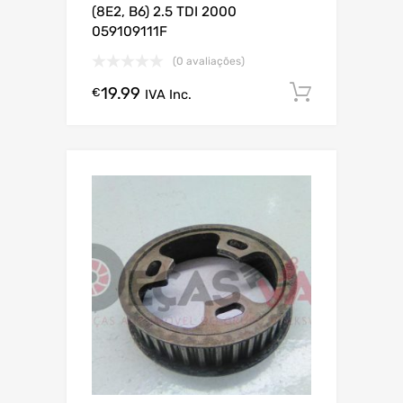
(8E2, B6) 2.5 TDI 2000
059109111F
(0 avaliações)
19.99
Comprar
€
IVA Inc.