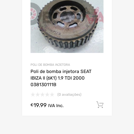
POLI DE BOMBA INJETORA
Poli de bomba injetora SEAT
IBIZA II (6K1) 1.9 TDI 2000
038130111B
(0 avaliações)
19.99
Comprar
€
IVA Inc.