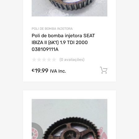
POLI DE BOMBA INJETORA
Poli de bomba injetora SEAT
IBIZA II (6K1) 1.9 TDI 2000
038109111A
(0 avaliações)
19.99
Comprar
€
IVA Inc.