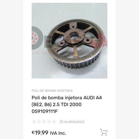
POLI DE BOMBA INJETORA
Poli de bomba injetora AUDI A4
(8E2, B6) 2.5 TDI 2000
059109111F
(0 avaliações)
19.99
Comprar
€
IVA Inc.