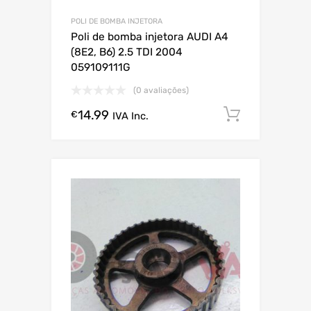
POLI DE BOMBA INJETORA
Poli de bomba injetora AUDI A4
(8E2, B6) 2.5 TDI 2004
059109111G
(0 avaliações)
14.99
Comprar
€
IVA Inc.