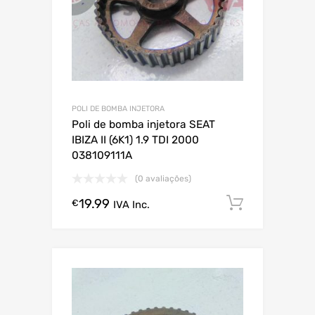
POLI DE BOMBA INJETORA
Poli de bomba injetora SEAT
IBIZA II (6K1) 1.9 TDI 2000
038109111A
(0 avaliações)
19.99
Comprar
€
IVA Inc.