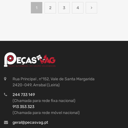
1
2
3
4
Rua Principal , nº152, Vale de Santa Margarida
2420-049, Arrabal (Leiria)
244 733 149
(Chamada para rede fixa nacional)
913 353 323
(Chamada para rede móvel nacional)
geral@pecasvag.pt