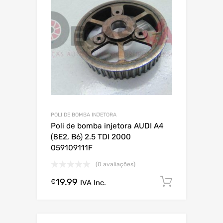
POLI DE BOMBA INJETORA
Poli de bomba injetora AUDI A4
(8E2, B6) 2.5 TDI 2000
059109111F
(0 avaliações)
19.99
Comprar
€
IVA Inc.