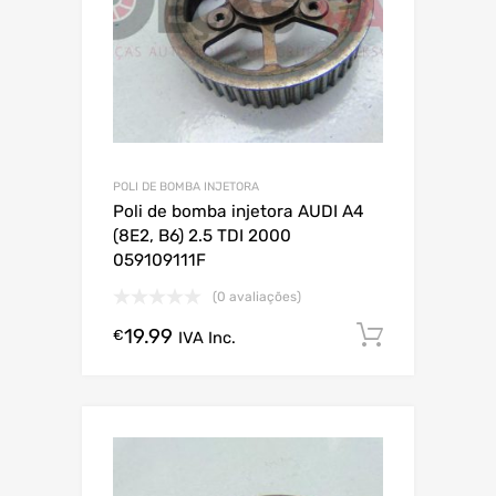
POLI DE BOMBA INJETORA
Poli de bomba injetora AUDI A4
(8E2, B6) 2.5 TDI 2000
059109111F
(0 avaliações)
19.99
Comprar
€
IVA Inc.