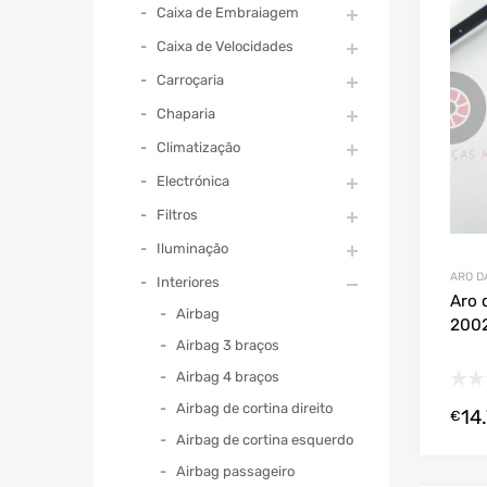
Caixa de Embraiagem
Caixa de Velocidades
Carroçaria
Chaparia
Climatização
Electrónica
Filtros
Iluminação
ARO D
Interiores
Aro 
Airbag
2002
Airbag 3 braços
Airbag 4 braços
Airbag de cortina direito
14
€
Airbag de cortina esquerdo
Airbag passageiro