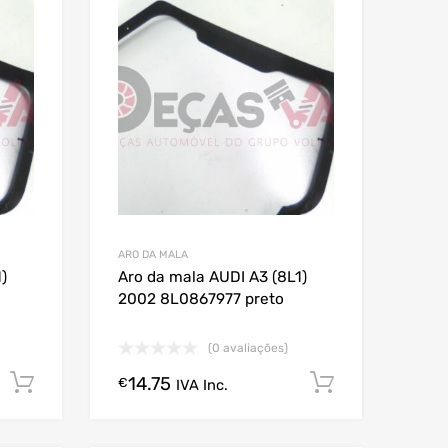
ARO DA MALA
)
Aro da mala AUDI A3 (8L1)
2002 8L0867977 preto
(0 avaliações)
14.75
Comprar Agora!
Comprar A
€
IVA Inc.