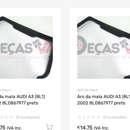
A MALA
ARO DA MALA
da mala AUDI A3 (8L1)
Aro da mala AUDI A3 (8L1
 8L0867977 preto
2002 8L0867977 preto
(0 avaliações)
(0 avaliações)
.75
14.75
Comprar Agora!
€
IVA Inc.
IVA Inc.