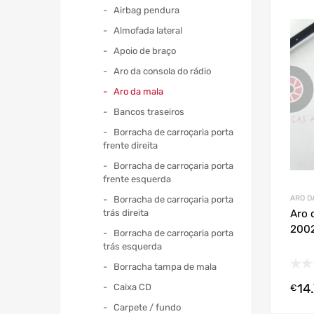
Airbag pendura
Almofada lateral
Apoio de braço
Aro da consola do rádio
Aro da mala
Bancos traseiros
Borracha de carroçaria porta
frente direita
Borracha de carroçaria porta
frente esquerda
ARO D
Borracha de carroçaria porta
trás direita
Aro 
2002
Borracha de carroçaria porta
trás esquerda
Borracha tampa de mala
14
Caixa CD
€
Carpete / fundo