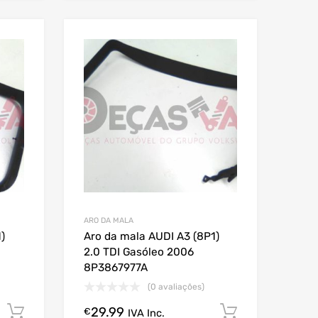
ARO DA MALA
)
Aro da mala AUDI A3 (8P1)
2.0 TDI Gasóleo 2006
8P3867977A
(0 avaliações)
29.99
Comprar Agora!
Comprar A
€
IVA Inc.