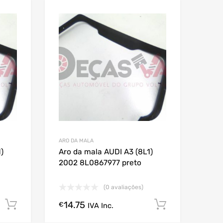
ARO DA MALA
)
Aro da mala AUDI A3 (8L1)
2002 8L0867977 preto
(0 avaliações)
14.75
Comprar Agora!
Comprar A
€
IVA Inc.