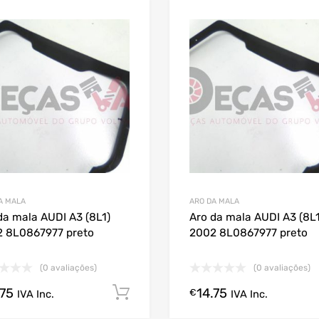
A MALA
ARO DA MALA
da mala AUDI A3 (8L1)
Aro da mala AUDI A3 (8L1
 8L0867977 preto
2002 8L0867977 preto
(0 avaliações)
(0 avaliações)
.75
14.75
Comprar Agora!
€
IVA Inc.
IVA Inc.