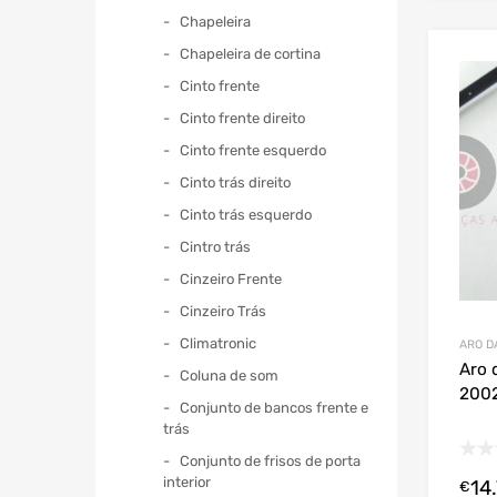
Chapeleira
Chapeleira de cortina
Cinto frente
Cinto frente direito
Cinto frente esquerdo
Cinto trás direito
Cinto trás esquerdo
Cintro trás
Cinzeiro Frente
Cinzeiro Trás
Climatronic
ARO D
Aro 
Coluna de som
2002
Conjunto de bancos frente e
trás
Conjunto de frisos de porta
interior
14
€