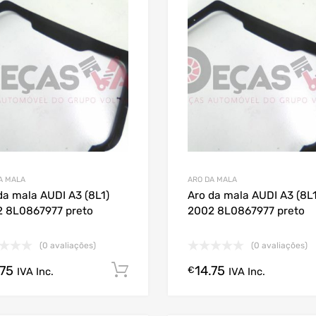
A MALA
ARO DA MALA
da mala AUDI A3 (8L1)
Aro da mala AUDI A3 (8L1
 8L0867977 preto
2002 8L0867977 preto
(0 avaliações)
(0 avaliações)
.75
14.75
Comprar Agora!
€
IVA Inc.
IVA Inc.