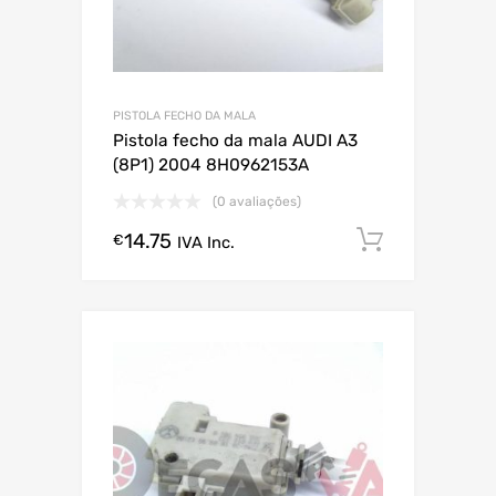
PISTOLA FECHO DA MALA
Pistola fecho da mala AUDI A3
(8P1) 2004 8H0962153A
(0 avaliações)
14.75
Comprar
€
IVA Inc.