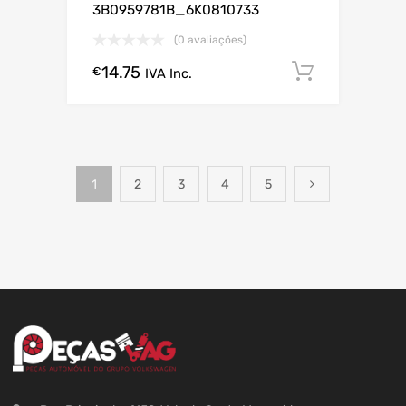
3B0959781B_6K0810733
(0 avaliações)
14.75
Comprar
€
IVA Inc.
1
2
3
4
5