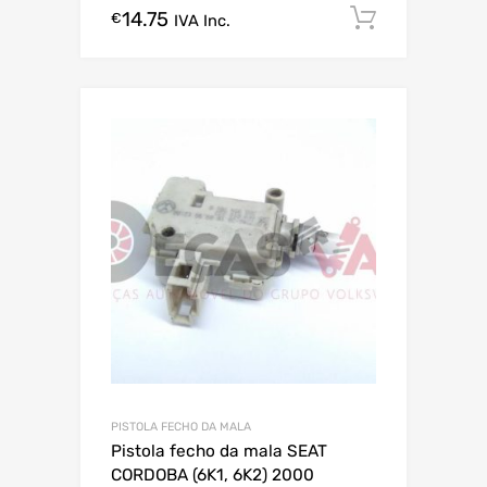
14.75
Comprar
€
IVA Inc.
PISTOLA FECHO DA MALA
Pistola fecho da mala SEAT
CORDOBA (6K1, 6K2) 2000