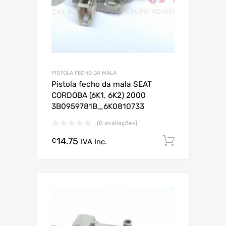
PISTOLA FECHO DA MALA
Pistola fecho da mala SEAT
CORDOBA (6K1, 6K2) 2000
3B0959781B_6K0810733
(0 avaliações)
14.75
Comprar
€
IVA Inc.