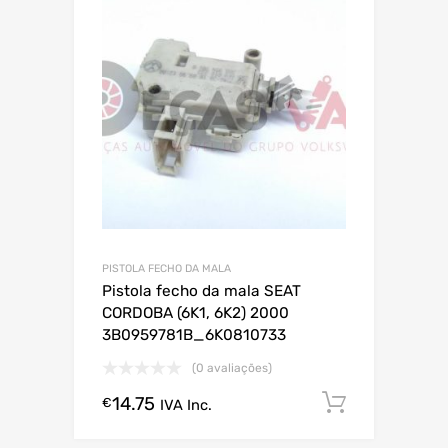
PISTOLA FECHO DA MALA
Pistola fecho da mala SEAT
CORDOBA (6K1, 6K2) 2000
3B0959781B_6K0810733
(0 avaliações)
14.75
Comprar
€
IVA Inc.