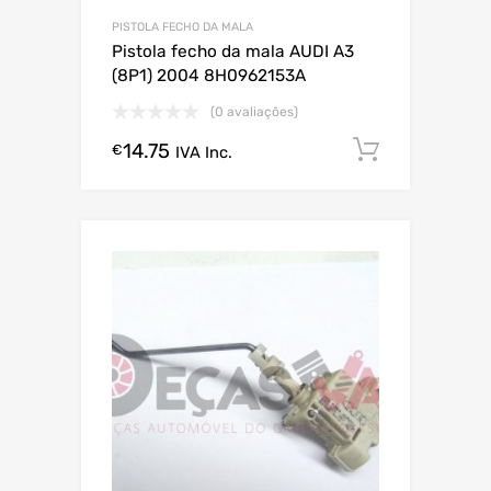
PISTOLA FECHO DA MALA
Pistola fecho da mala AUDI A3
(8P1) 2004 8H0962153A
(0 avaliações)
14.75
Comprar
€
IVA Inc.