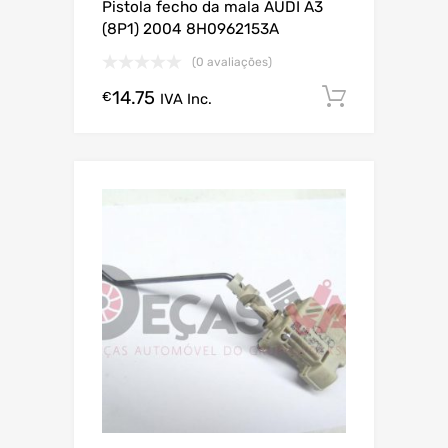
Pistola fecho da mala AUDI A3
(8P1) 2004 8H0962153A
(0 avaliações)
14.75
Comprar
€
IVA Inc.