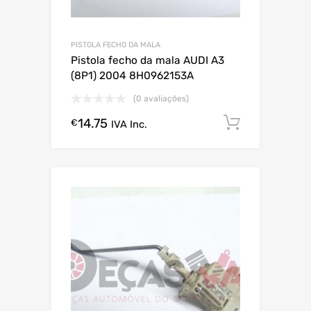
PISTOLA FECHO DA MALA
Pistola fecho da mala AUDI A3
(8P1) 2004 8H0962153A
(0 avaliações)
14.75
Comprar
€
IVA Inc.