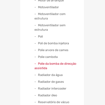
Motor de arranque
Motoventilador
Motoventilador com
estrutura
Motoventilador sem
estrutura
Poli
Poli de bomba injetora
Polie arvore de cames
Polie cambota
Polie da bomba de direcção
assistida
Radiador da água
Radiador de gases
Radiador intercooler
Radiador óleo
Reservatório de vácuo