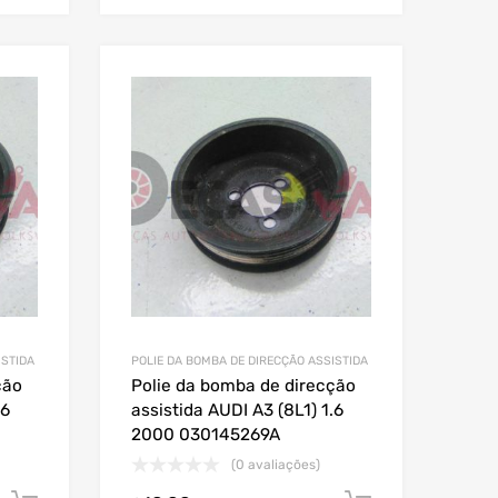
ISTIDA
POLIE DA BOMBA DE DIRECÇÃO ASSISTIDA
ção
Polie da bomba de direcção
.6
assistida AUDI A3 (8L1) 1.6
2000 030145269A
(0 avaliações)