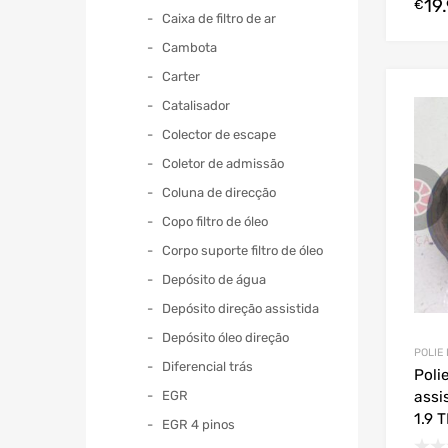
19
€
Caixa de filtro de ar
Cambota
Carter
Catalisador
Colector de escape
Coletor de admissão
Coluna de direcção
Copo filtro de óleo
Corpo suporte filtro de óleo
Depósito de água
Depósito direção assistida
Depósito óleo direção
POLIE
Diferencial trás
Poli
EGR
assi
1.9 
EGR 4 pinos