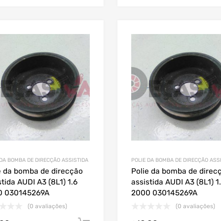
 DA BOMBA DE DIRECÇÃO ASSISTIDA
POLIE DA BOMBA DE DIRECÇÃO ASS
e da bomba de direcção
Polie da bomba de direc
stida AUDI A3 (8L1) 1.6
assistida AUDI A3 (8L1) 1
0 030145269A
2000 030145269A
(0 avaliações)
(0 avaliações)