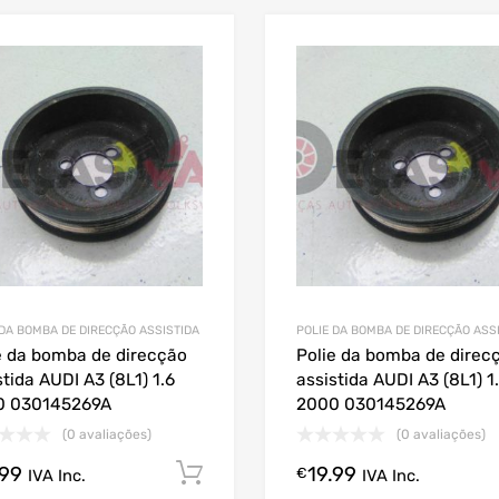
 DA BOMBA DE DIRECÇÃO ASSISTIDA
POLIE DA BOMBA DE DIRECÇÃO ASS
e da bomba de direcção
Polie da bomba de direc
stida AUDI A3 (8L1) 1.6
assistida AUDI A3 (8L1) 1
0 030145269A
2000 030145269A
(0 avaliações)
(0 avaliações)
.99
19.99
Comprar Agora!
€
IVA Inc.
IVA Inc.