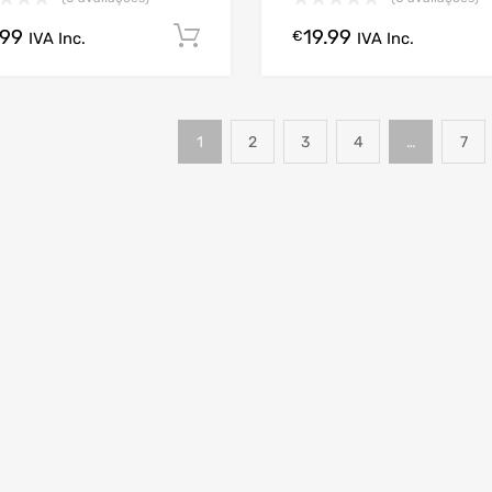
.99
19.99
Comprar Agora!
€
IVA Inc.
IVA Inc.
1
2
3
4
…
7