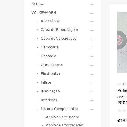
SKODA
VOLKSWAGEN
Acessórios
Caixa de Embraiagem
Caixa de Velocidades
Carroçaria
Chaparia
Climatização
Electrónica
Filtros
POLIE
Poli
Iluminação
assi
Interiores
200
Motor e Componentes
Apoio de alternador
19
€
Apoio de amortecedor