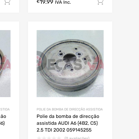
19.99
Comprar Agora!
Comprar A
€
IVA Inc.
ISTIDA
POLIE DA BOMBA DE DIRECÇÃO ASSISTIDA
ção
Polie da bomba de direcção
B6)
assistida AUDI A6 (4B2, C5)
2.5 TDI 2002 059145255
(0 avaliações)