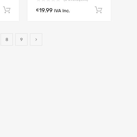
19.99
Comprar Agora!
Comprar A
€
IVA Inc.
8
9