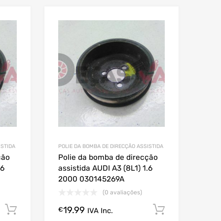
ISTIDA
POLIE DA BOMBA DE DIRECÇÃO ASSISTIDA
ção
Polie da bomba de direcção
.6
assistida AUDI A3 (8L1) 1.6
2000 030145269A
(0 avaliações)
19.99
Comprar Agora!
Comprar A
€
IVA Inc.