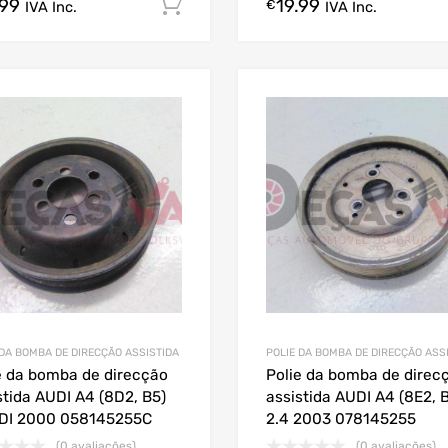
.99
19.99
Comprar Agora!
€
IVA Inc.
IVA Inc.
 DA BOMBA DE DIRECÇÃO ASSISTIDA
POLIE DA BOMBA DE DIRECÇÃO ASS
e da bomba de direcção
Polie da bomba de direc
stida AUDI A4 (8D2, B5)
assistida AUDI A4 (8E2, 
TDI 2000 058145255C
2.4 2003 078145255
(0 avaliações)
(0 avaliações)