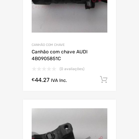
CANHÃO COM CHAVE
Canhão com chave AUDI
4B0905851C
(0 avaliações)
44.27
Comprar
€
IVA Inc.