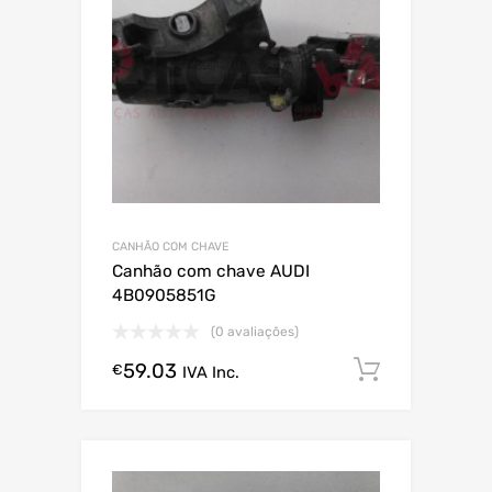
CANHÃO COM CHAVE
Canhão com chave AUDI
4B0905851G
(0 avaliações)
59.03
Comprar
€
IVA Inc.