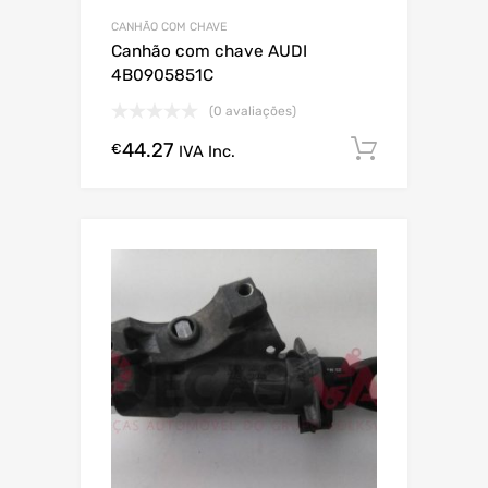
CANHÃO COM CHAVE
Canhão com chave AUDI
4B0905851C
(0 avaliações)
44.27
Comprar
€
IVA Inc.