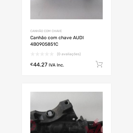
CANHÃO COM CHAVE
Canhão com chave AUDI
4B0905851C
(0 avaliações)
44.27
Comprar
€
IVA Inc.