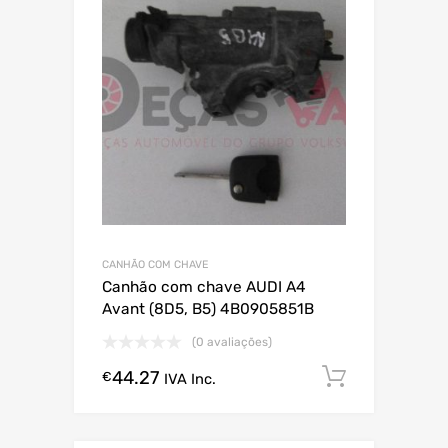
CANHÃO COM CHAVE
Canhão com chave AUDI A4
Avant (8D5, B5) 4B0905851B
(0 avaliações)
44.27
Comprar
€
IVA Inc.