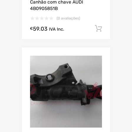
Canhão com chave AUDI
4B0905851B
(0 avaliações)
59.03
Comprar
€
IVA Inc.