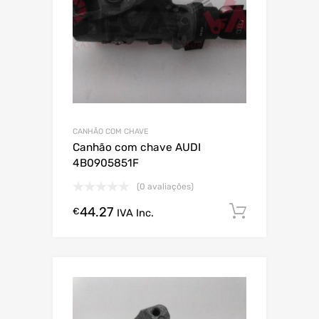
CANHÃO COM CHAVE
Canhão com chave AUDI
4B0905851F
(0 avaliações)
44.27
Comprar
€
IVA Inc.