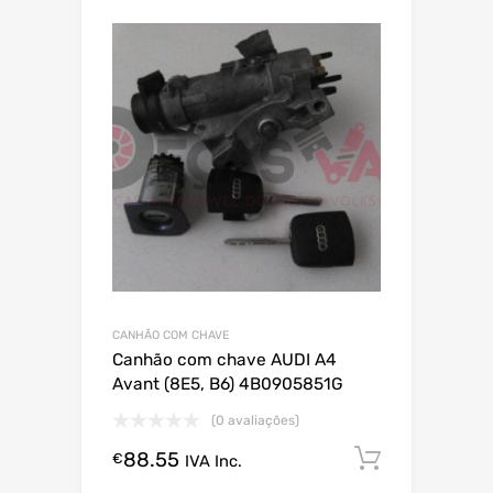
CANHÃO COM CHAVE
Canhão com chave AUDI A4
Avant (8E5, B6) 4B0905851G
(0 avaliações)
88.55
Comprar
€
IVA Inc.