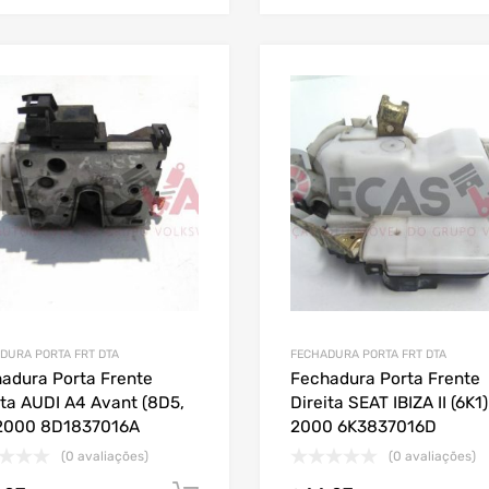
DURA PORTA FRT DTA
FECHADURA PORTA FRT DTA
adura Porta Frente
Fechadura Porta Frente
ita AUDI A4 Avant (8D5,
Direita SEAT IBIZA II (6K1)
 2000 8D1837016A
2000 6K3837016D
(0 avaliações)
(0 avaliações)