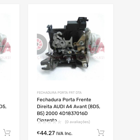
FECHADURA PORTA FRT DTA
Fechadura Porta Frente
D5,
Direita AUDI A4 Avant (8D5,
B5) 2000 4D1837016D
Cinzento
(0 avaliações)
44.27
Comprar Agora!
Comprar A
€
IVA Inc.