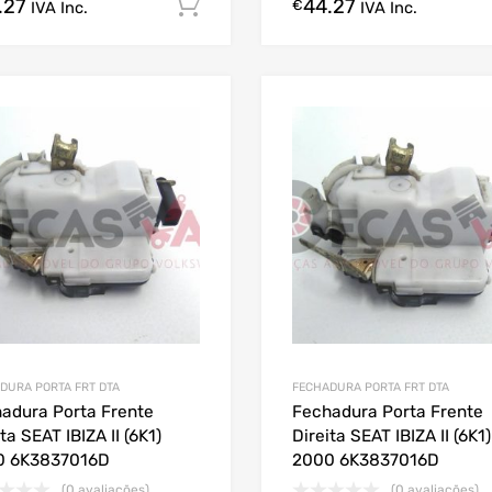
.27
44.27
Comprar Agora!
€
IVA Inc.
IVA Inc.
DURA PORTA FRT DTA
FECHADURA PORTA FRT DTA
adura Porta Frente
Fechadura Porta Frente
ta SEAT IBIZA II (6K1)
Direita SEAT IBIZA II (6K1)
0 6K3837016D
2000 6K3837016D
(0 avaliações)
(0 avaliações)