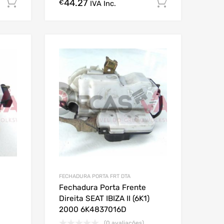
44.27
Comprar Agora!
Comprar A
€
IVA Inc.
FECHADURA PORTA FRT DTA
Fechadura Porta Frente
Direita SEAT IBIZA II (6K1)
2000 6K4837016D
(0 avaliações)