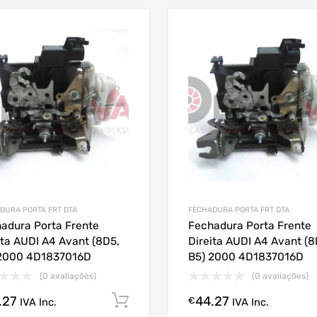
DURA PORTA FRT DTA
FECHADURA PORTA FRT DTA
adura Porta Frente
Fechadura Porta Frente
ita AUDI A4 Avant (8D5,
Direita AUDI A4 Avant (8
 2000 4D1837016D
B5) 2000 4D1837016D
(0 avaliações)
(0 avaliações)
.27
44.27
Comprar Agora!
€
IVA Inc.
IVA Inc.