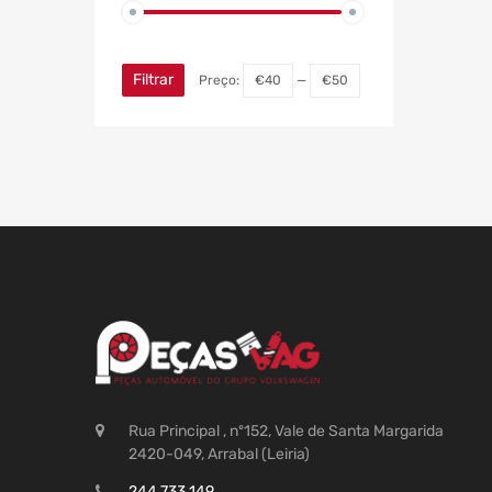
Filtrar
Preço:
€40
—
€50
Rua Principal , nº152, Vale de Santa Margarida
2420-049, Arrabal (Leiria)
244 733 149