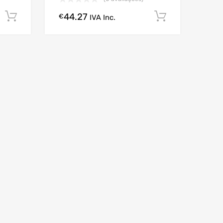
44.27
Comprar Agora!
Comprar A
€
IVA Inc.