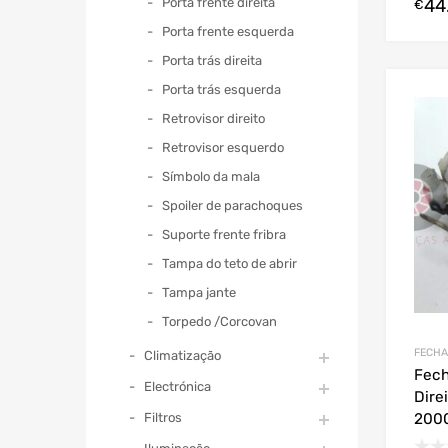
Porta frente direita
44
€
Porta frente esquerda
Porta trás direita
Porta trás esquerda
Retrovisor direito
Retrovisor esquerdo
Símbolo da mala
Spoiler de parachoques
Suporte frente fribra
Tampa do teto de abrir
Tampa jante
Torpedo /Corcovan
FECHA
Climatização
Fech
Electrónica
Direi
Filtros
200