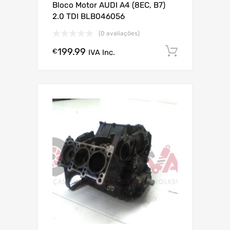
Bloco Motor AUDI A4 (8EC, B7)
2.0 TDI BLB046056
(0 avaliações)
199.99
Comprar
€
IVA Inc.