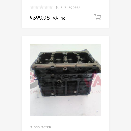
(0 avaliações)
399.98
Comprar
€
IVA Inc.
BLOCO MOTOR