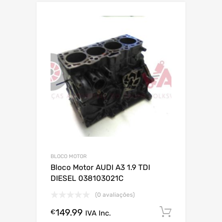
BLOCO MOTOR
Bloco Motor AUDI A3 1.9 TDI
DIESEL 038103021C
(0 avaliações)
149.99
Comprar
€
IVA Inc.