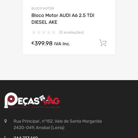
BLOCO MOTOR
Bloco Motor AUDI A6 2.5 TDI
DIESEL AKE
(0 avaliações)
399.98
Comprar
€
IVA Inc.
Rua Principal , nº152, Vale de Santa Margarida
2420-049, Arrabal (Leiria)