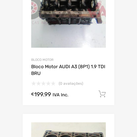
BLOCO MOTOR
Bloco Motor AUDI A3 (8P1) 1.9 TDI
BRU
(0 avaliações)
199.99
Comprar
€
IVA Inc.