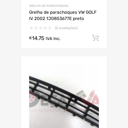
GRELHA DE PARACHOQUES
Grelha de parachoques VW GOLF
IV 2002 1J0853677E preto
(0 avaliações)
14.75
Comprar
€
IVA Inc.