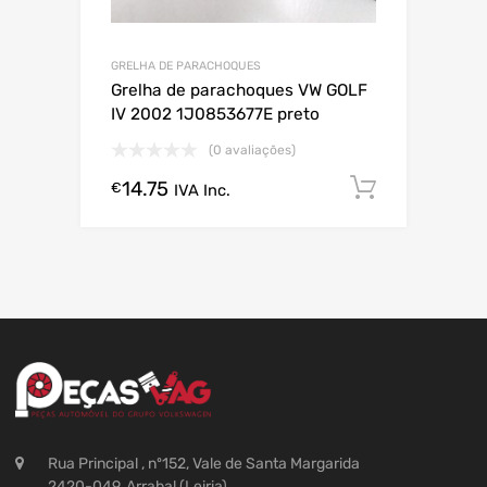
GRELHA DE PARACHOQUES
Grelha de parachoques VW GOLF
IV 2002 1J0853677E preto
(0 avaliações)
14.75
Comprar
€
IVA Inc.
Rua Principal , nº152, Vale de Santa Margarida
2420-049, Arrabal (Leiria)