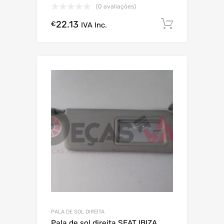
(0 avaliações)
22.13
Comprar
€
IVA Inc.
PALA DE SOL DIREITA
Pala de sol direita SEAT IBIZA