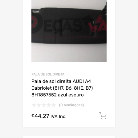
PALA DE SOL DIREITA
Pala de sol direita AUDI A4
Cabriolet (8H7, B6, 8HE, B7)
8H1857552 azul escuro
(0 avaliações)
44.27
Comprar
€
IVA Inc.