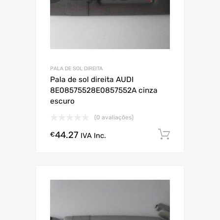
PALA DE SOL DIREITA
Pala de sol direita AUDI
8E08575528E0857552A cinza
escuro
(0 avaliações)
44.27
Comprar
€
IVA Inc.