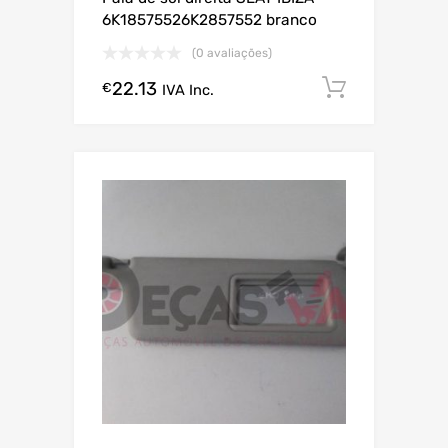
6K18575526K2857552 branco
(0 avaliações)
22.13
Comprar
€
IVA Inc.