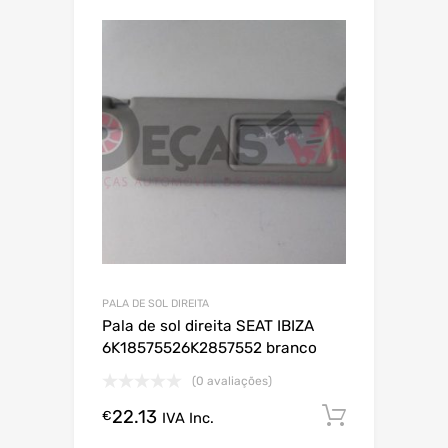
PALA DE SOL DIREITA
Pala de sol direita SEAT IBIZA
6K18575526K2857552 branco
(0 avaliações)
22.13
Comprar
€
IVA Inc.