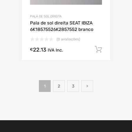
PALA DE SOL DIREITA
Pala de sol direita SEAT IBIZA
6K18575526K2857552 branco
(0 avaliações)
22.13
Comprar
€
IVA Inc.
1
2
3