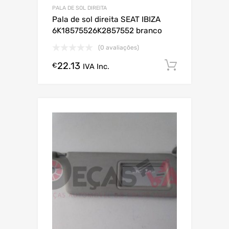
PALA DE SOL DIREITA
Pala de sol direita SEAT IBIZA
6K18575526K2857552 branco
(0 avaliações)
22.13
Comprar
€
IVA Inc.