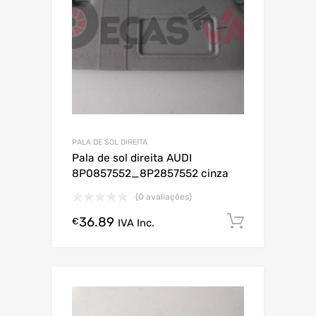
PALA DE SOL DIREITA
Pala de sol direita AUDI
8P0857552_8P2857552 cinza
(0 avaliações)
36.89
Comprar
€
IVA Inc.