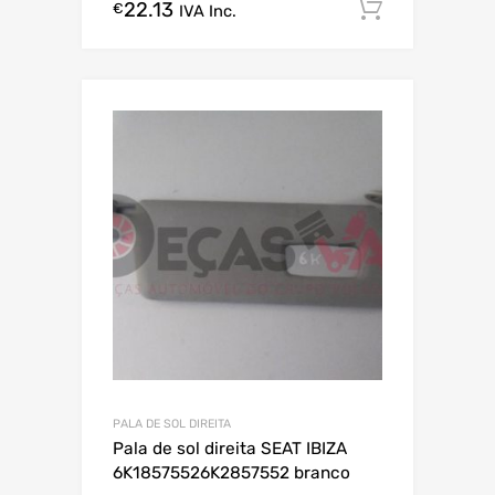
22.13
Comprar
€
IVA Inc.
PALA DE SOL DIREITA
Pala de sol direita SEAT IBIZA
6K18575526K2857552 branco