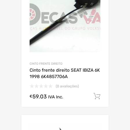
CINTO FRENTE DIREITO
Cinto frente direito SEAT IBIZA 6K
1998 6K4857706A
(0 avaliações)
59.03
Comprar
€
IVA Inc.