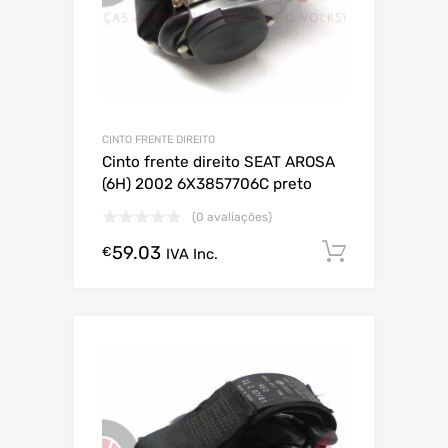
CINTO FRENTE DIREITO
Cinto frente direito SEAT AROSA
(6H) 2002 6X3857706C preto
(0 avaliações)
59.03
Comprar
€
IVA Inc.