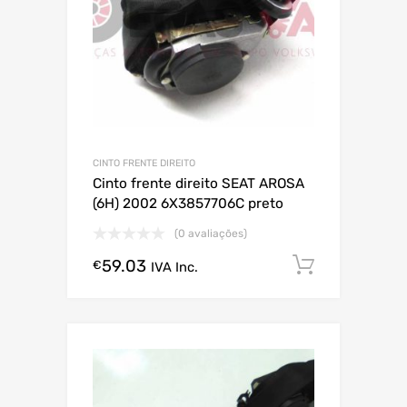
CINTO FRENTE DIREITO
Cinto frente direito SEAT AROSA
(6H) 2002 6X3857706C preto
(0 avaliações)
59.03
Comprar
€
IVA Inc.