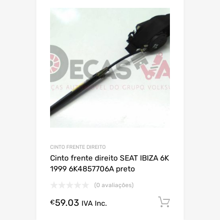
CINTO FRENTE DIREITO
Cinto frente direito SEAT IBIZA 6K
1999 6K4857706A preto
(0 avaliações)
59.03
Comprar
€
IVA Inc.