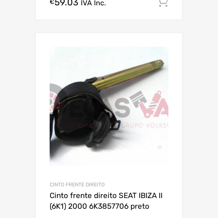
59.03
Comprar
€
IVA Inc.
CINTO FRENTE DIREITO
Cinto frente direito SEAT IBIZA II
(6K1) 2000 6K3857706 preto