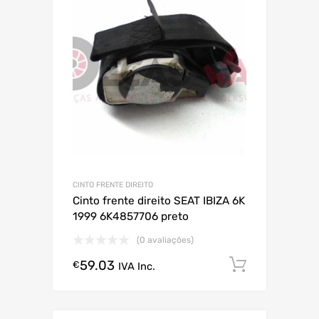
CINTO FRENTE DIREITO
Cinto frente direito SEAT IBIZA 6K
1999 6K4857706 preto
(0 avaliações)
59.03
Comprar
€
IVA Inc.