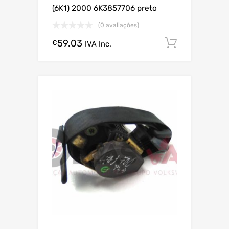
(6K1) 2000 6K3857706 preto
(0 avaliações)
59.03
Comprar
€
IVA Inc.