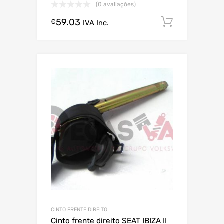
(0 avaliações)
59.03
Comprar
€
IVA Inc.
CINTO FRENTE DIREITO
Cinto frente direito SEAT IBIZA II