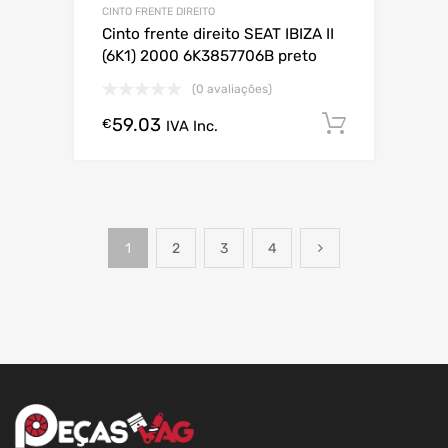
CINTO FRENTE DIREITO
Cinto frente direito SEAT IBIZA II
(6K1) 2000 6K3857706B preto
(0 avaliações)
59.03
Comprar
€
IVA Inc.
1
2
3
4