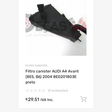
FILTRO CANISTER
Filtro canister AUDI A4 Avant
(8E5, B6) 2004 8E0201803E
preto
(0 avaliações)
29.51
Comprar
€
IVA Inc.