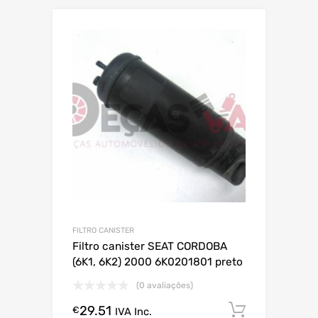
FILTRO CANISTER
Filtro canister SEAT CORDOBA
(6K1, 6K2) 2000 6K0201801 preto
(0 avaliações)
29.51
Comprar
€
IVA Inc.