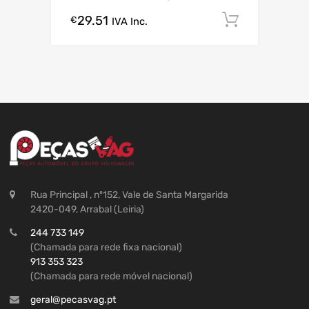
29.51
Comprar
€
IVA Inc.
Rua Principal , nº152, Vale de Santa Margarida
2420-049, Arrabal (Leiria)
244 733 149
(Chamada para rede fixa nacional)
913 353 323
(Chamada para rede móvel nacional)
geral@pecasvag.pt