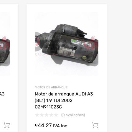
MOTOR DE ARRANQUE
A3
Motor de arranque AUDI A3
(8L1) 1.9 TDI 2002
02M911023C
(0 avaliações)
44.27
Comprar Agora!
Comprar A
€
IVA Inc.