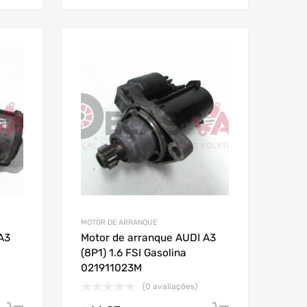
MOTOR DE ARRANQUE
A3
Motor de arranque AUDI A3
(8P1) 1.6 FSI Gasolina
021911023M
(0 avaliações)