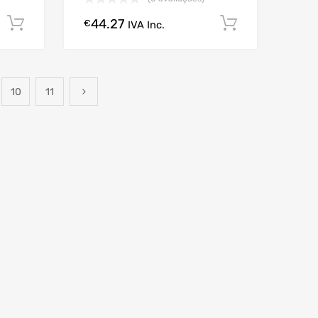
44.27
Comprar Agora!
Comprar A
€
IVA Inc.
10
11