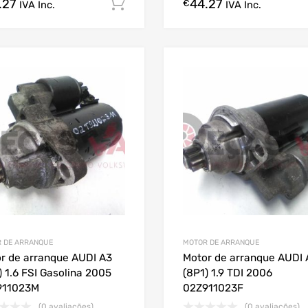
.27
44.27
Comprar Agora!
€
IVA Inc.
IVA Inc.
 DE ARRANQUE
MOTOR DE ARRANQUE
r de arranque AUDI A3
Motor de arranque AUDI 
) 1.6 FSI Gasolina 2005
(8P1) 1.9 TDI 2006
911023M
02Z911023F
(0 avaliações)
(0 avaliações)