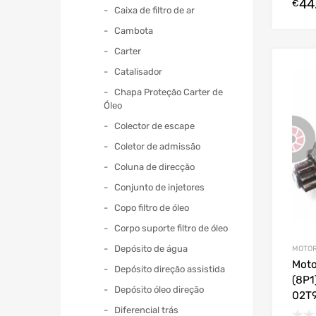
44
€
Caixa de filtro de ar
Cambota
Carter
Catalisador
Chapa Proteção Carter de
Óleo
Colector de escape
Coletor de admissão
Coluna de direcção
Conjunto de injetores
Copo filtro de óleo
Corpo suporte filtro de óleo
Depósito de água
MOTOR
Moto
Depósito direção assistida
(8P1
Depósito óleo direção
02T
Diferencial trás