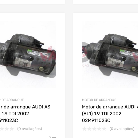
 DE ARRANQUE
MOTOR DE ARRANQUE
r de arranque AUDI A3
Motor de arranque AUDI 
) 1.9 TDI 2002
(8L1) 1.9 TDI 2002
911023C
02M911023C
(0 avaliações)
(0 avaliações)