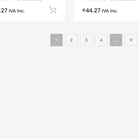
.27
44.27
Comprar Agora!
€
IVA Inc.
IVA Inc.
1
2
3
4
…
9