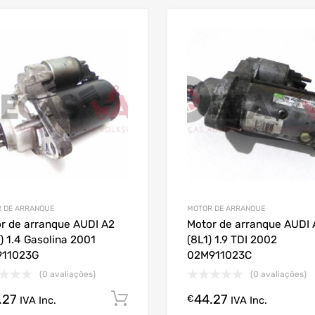
 DE ARRANQUE
MOTOR DE ARRANQUE
r de arranque AUDI A2
Motor de arranque AUDI 
) 1.4 Gasolina 2001
(8L1) 1.9 TDI 2002
911023G
02M911023C
(0 avaliações)
(0 avaliações)
.27
44.27
Comprar Agora!
€
IVA Inc.
IVA Inc.