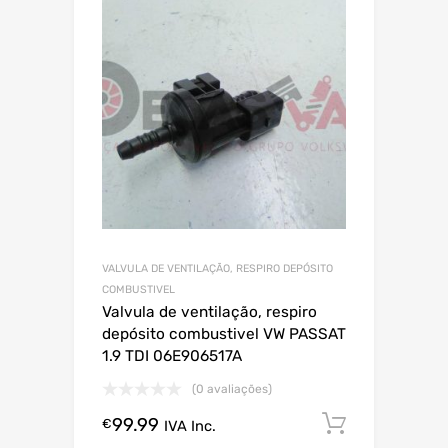
VALVULA DE VENTILAÇÃO, RESPIRO DEPÓSITO
COMBUSTIVEL
Valvula de ventilação, respiro
depósito combustivel VW PASSAT
1.9 TDI 06E906517A
(0 avaliações)
99.99
Comprar
€
IVA Inc.