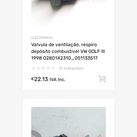
ELECTRÓNICA
Valvula de ventilação, respiro
depósito combustivel VW GOLF III
1998 0280142310_051133517
(0 avaliações)
22.13
Comprar
€
IVA Inc.