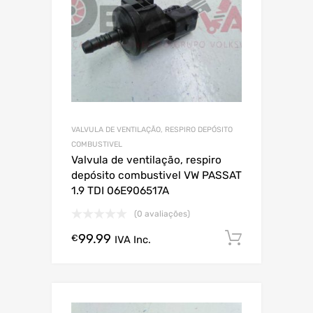
VALVULA DE VENTILAÇÃO, RESPIRO DEPÓSITO
COMBUSTIVEL
Valvula de ventilação, respiro
depósito combustivel VW PASSAT
1.9 TDI 06E906517A
(0 avaliações)
99.99
Comprar
€
IVA Inc.