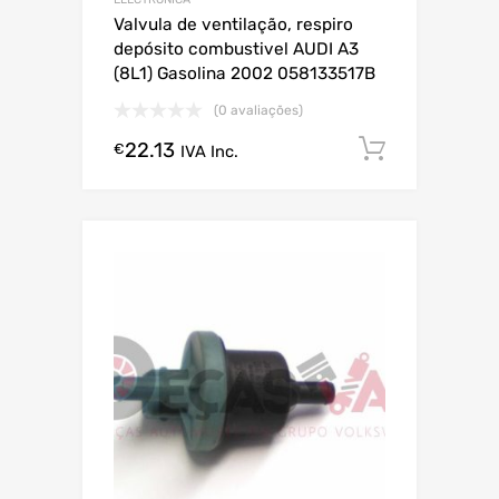
Valvula de ventilação, respiro
depósito combustivel AUDI A3
(8L1) Gasolina 2002 058133517B
(0 avaliações)
22.13
Comprar
€
IVA Inc.