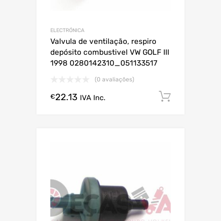
ELECTRÓNICA
Valvula de ventilação, respiro
depósito combustivel VW GOLF III
1998 0280142310_051133517
(0 avaliações)
22.13
Comprar
€
IVA Inc.