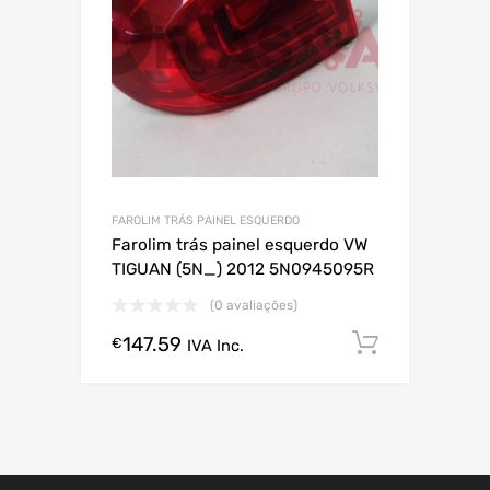
FAROLIM TRÁS PAINEL ESQUERDO
Farolim trás painel esquerdo VW
TIGUAN (5N_) 2012 5N0945095R
(0 avaliações)
147.59
Comprar
€
IVA Inc.