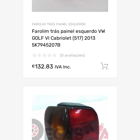
FAROLIM TRÁS PAINEL ESQUERDO
Farolim trás painel esquerdo VW
GOLF VI Cabriolet (517) 2013
5K7945207B
(0 avaliações)
132.83
Comprar
€
IVA Inc.