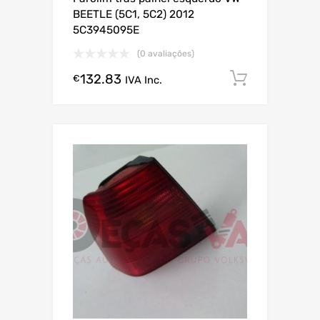
BEETLE (5C1, 5C2) 2012
5C3945095E
(0 avaliações)
132.83
Comprar
€
IVA Inc.