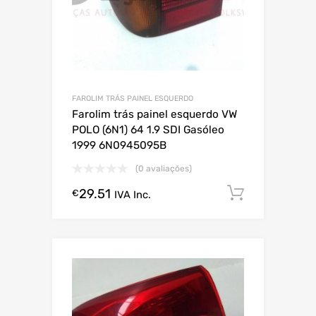
FAROLIM TRÁS PAINEL ESQUERDO
Farolim trás painel esquerdo VW
POLO (6N1) 64 1.9 SDI Gasóleo
1999 6N0945095B
(0 avaliações)
29.51
Comprar
€
IVA Inc.