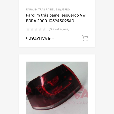
FAROLIM TRÁS PAINEL ESQUERDO
Farolim trás painel esquerdo VW
BORA 2000 1J5945095AD
(0 avaliações)
29.51
Comprar
€
IVA Inc.