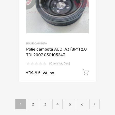
POLIE CAMBOTA
Polie cambota AUDI A3 (8P1) 2.0
TDI 2007 03G105243
(0 avaliações)
14.99
Comprar
€
IVA Inc.
1
2
3
4
5
6