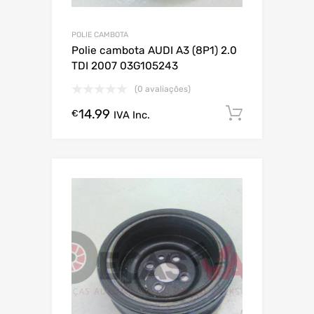
POLIE CAMBOTA
Polie cambota AUDI A3 (8P1) 2.0
TDI 2007 03G105243
(0 avaliações)
14.99
Comprar
€
IVA Inc.