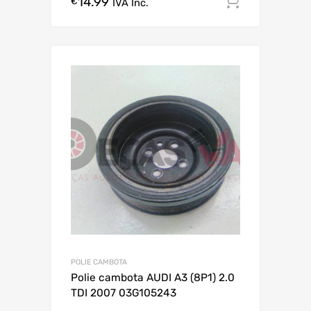
14.99
Comprar
€
IVA Inc.
POLIE CAMBOTA
Polie cambota AUDI A3 (8P1) 2.0
TDI 2007 03G105243