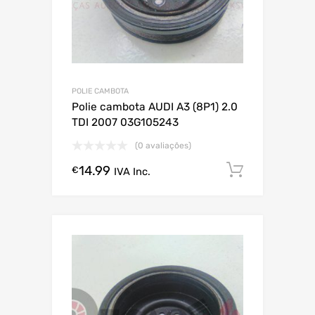
POLIE CAMBOTA
Polie cambota AUDI A3 (8P1) 2.0
TDI 2007 03G105243
(0 avaliações)
14.99
Comprar
€
IVA Inc.