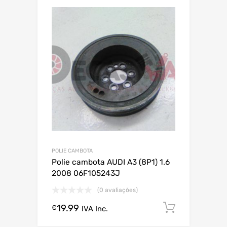
POLIE CAMBOTA
Polie cambota AUDI A3 (8P1) 1.6
2008 06F105243J
(0 avaliações)
19.99
Comprar
€
IVA Inc.