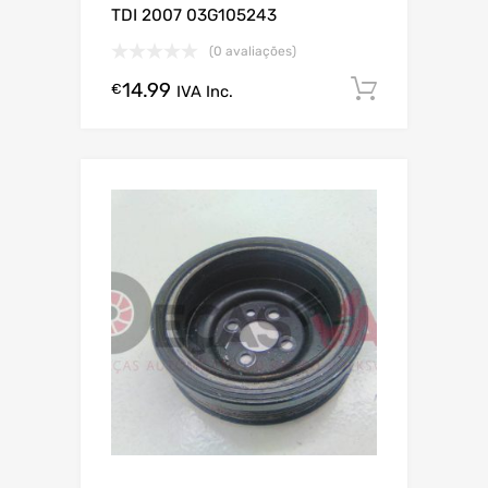
TDI 2007 03G105243
(0 avaliações)
14.99
Comprar
€
IVA Inc.