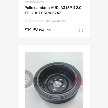
POLIE CAMBOTA
Polie cambota AUDI A3 (8P1) 2.0
TDI 2007 03G105243
(0 avaliações)
14.99
Comprar
€
IVA Inc.