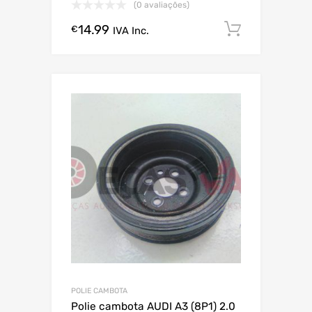
(0 avaliações)
14.99
Comprar
€
IVA Inc.
POLIE CAMBOTA
Polie cambota AUDI A3 (8P1) 2.0