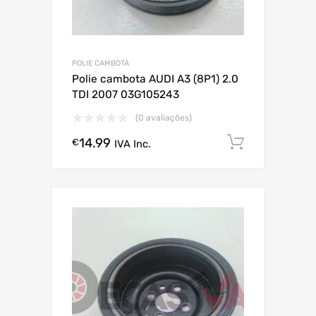
POLIE CAMBOTA
Polie cambota AUDI A3 (8P1) 2.0
TDI 2007 03G105243
(0 avaliações)
14.99
Comprar
€
IVA Inc.