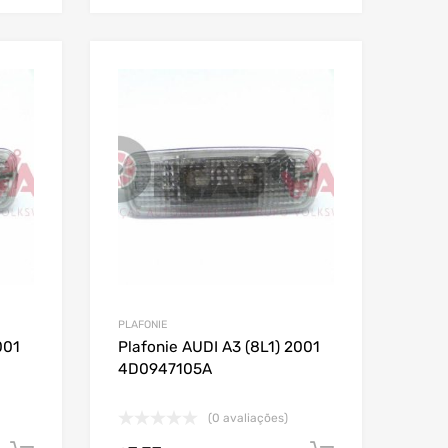
PLAFONIE
001
Plafonie AUDI A3 (8L1) 2001
4D0947105A
(0 avaliações)