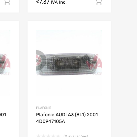
7.37
Comprar Agora!
Comprar A
€
IVA Inc.
PLAFONIE
001
Plafonie AUDI A3 (8L1) 2001
4D0947105A
(0 avaliações)