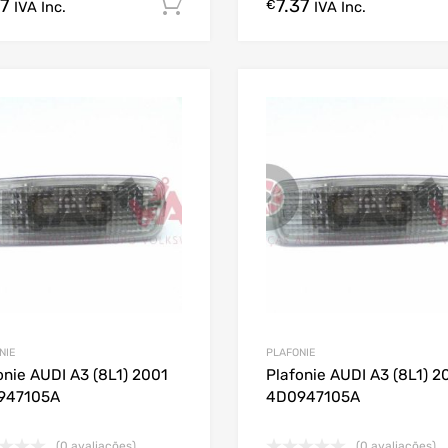
37
7.37
Comprar Agora!
€
IVA Inc.
IVA Inc.
NIE
PLAFONIE
onie AUDI A3 (8L1) 2001
Plafonie AUDI A3 (8L1) 2
947105A
4D0947105A
(0 avaliações)
(0 avaliações)