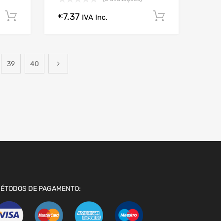
7.37
Comprar Agora!
Comprar A
€
IVA Inc.
39
40
ÉTODOS DE PAGAMENTO: