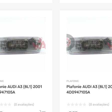
NIE
PLAFONIE
onie AUDI A3 (8L1) 2001
Plafonie AUDI A3 (8L1) 2
947105A
4D0947105A
(0 avaliações)
(0 avaliações)