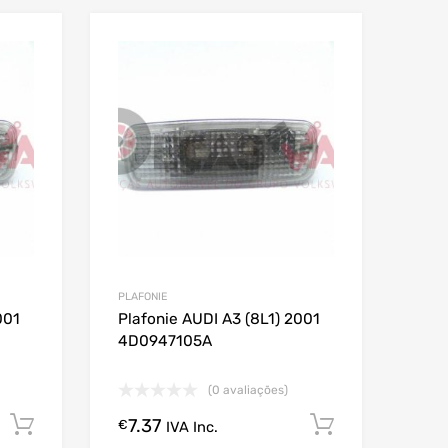
PLAFONIE
001
Plafonie AUDI A3 (8L1) 2001
4D0947105A
(0 avaliações)
7.37
Comprar Agora!
Comprar A
€
IVA Inc.