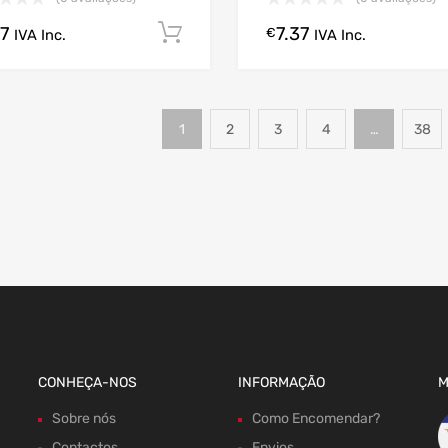
37
7.37
Comprar Agora!
€
IVA Inc.
IVA Inc.
1
2
3
4
…
38
CONHEÇA-NOS
INFORMAÇÃO
M
Sobre nós
Como Encomendar?
Contactos
Envios