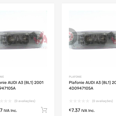
NIE
PLAFONIE
onie AUDI A3 (8L1) 2001
Plafonie AUDI A3 (8L1) 2
947105A
4D0947105A
(0 avaliações)
(0 avaliações)
37
7.37
Comprar Agora!
€
IVA Inc.
IVA Inc.