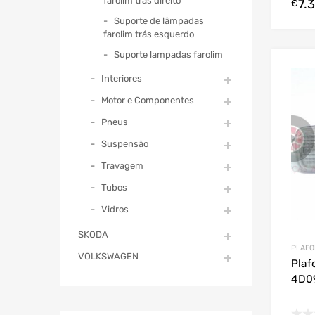
farolim trás direito
7.
€
Suporte de lâmpadas
farolim trás esquerdo
Suporte lampadas farolim
Interiores
Motor e Componentes
Pneus
Suspensão
Travagem
Tubos
Vidros
SKODA
PLAFO
VOLKSWAGEN
Plaf
4D0