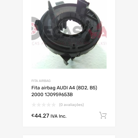
FITA AIRBAG
Fita airbag AUDI A4 (8D2, B5)
2000 1J0959653B
(0 avaliações)
44.27
Comprar
€
IVA Inc.