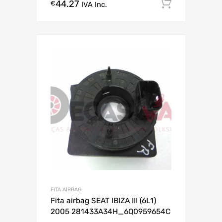
44.27
Comprar
€
IVA Inc.
FITA AIRBAG
Fita airbag SEAT IBIZA III (6L1)
2005 281433A34H_6Q0959654C