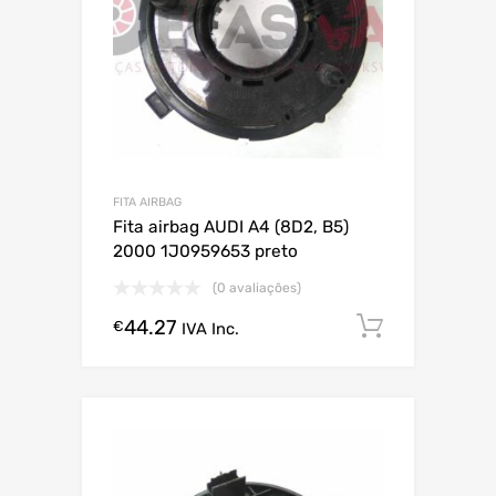
FITA AIRBAG
Fita airbag AUDI A4 (8D2, B5)
2000 1J0959653 preto
(0 avaliações)
44.27
Comprar
€
IVA Inc.