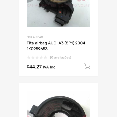
FITA AIRBAG
Fita airbag AUDI A3 (8P1) 2004
1K0959653
(0 avaliações)
44.27
Comprar
€
IVA Inc.