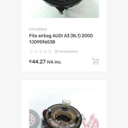
FITA AIRBAG
Fita airbag AUDI A3 (8L1) 2000
1J0959653B
(0 avaliações)
44.27
Comprar
€
IVA Inc.