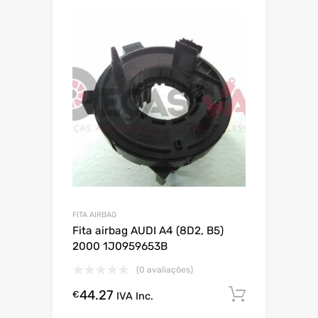
FITA AIRBAG
Fita airbag AUDI A4 (8D2, B5)
2000 1J0959653B
(0 avaliações)
44.27
Comprar
€
IVA Inc.