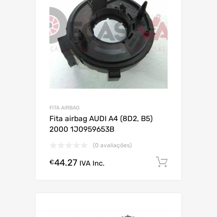
FITA AIRBAG
Fita airbag AUDI A4 (8D2, B5)
2000 1J0959653B
(0 avaliações)
44.27
Comprar
€
IVA Inc.