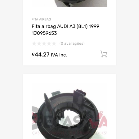
FITA AIRBAG
Fita airbag AUDI A3 (8L1) 1999
1J0959653
(0 avaliações)
44.27
Comprar
€
IVA Inc.