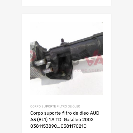
CORPO SUPORTE FILTRO DE ÓLEO
Corpo suporte filtro de óleo AUDI
A3 (8L1) 1.9 TDI Gasóleo 2002
038115389C_038117021C