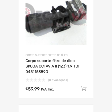
CORPO SUPORTE FILTRO DE ÓLEO
Corpo suporte filtro de óleo
SKODA OCTAVIA II (1Z3) 1.9 TDI
045115389G
(0 avaliações)
59.99
Comprar
€
IVA Inc.