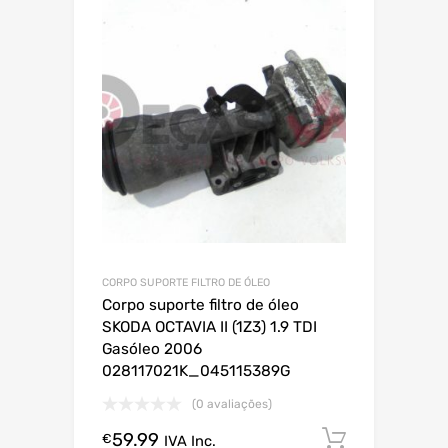
CORPO SUPORTE FILTRO DE ÓLEO
Corpo suporte filtro de óleo
SKODA OCTAVIA II (1Z3) 1.9 TDI
Gasóleo 2006
028117021K_045115389G
(0 avaliações)
59.99
Comprar
€
IVA Inc.