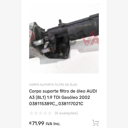
CORPO SUPORTE FILTRO DE ÓLEO
Corpo suporte filtro de óleo AUDI
A3 (8L1) 1.9 TDI Gasóleo 2002
038115389C_038117021C
(0 avaliações)
71.99
Comprar
€
IVA Inc.