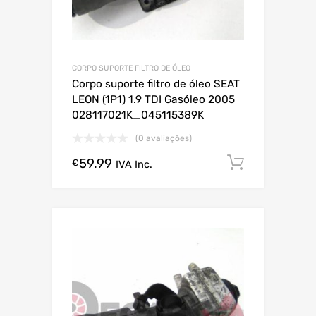
CORPO SUPORTE FILTRO DE ÓLEO
Corpo suporte filtro de óleo SEAT
LEON (1P1) 1.9 TDI Gasóleo 2005
028117021K_045115389K
(0 avaliações)
59.99
Comprar
€
IVA Inc.