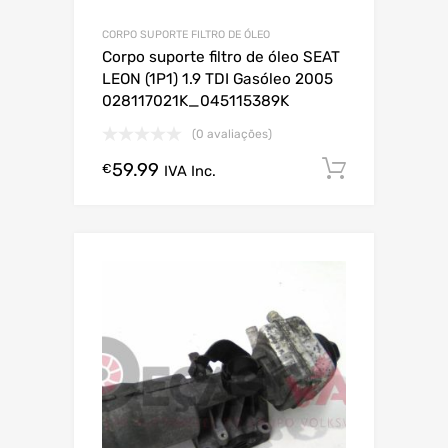
CORPO SUPORTE FILTRO DE ÓLEO
Corpo suporte filtro de óleo SEAT
LEON (1P1) 1.9 TDI Gasóleo 2005
028117021K_045115389K
(0 avaliações)
59.99
Comprar
€
IVA Inc.