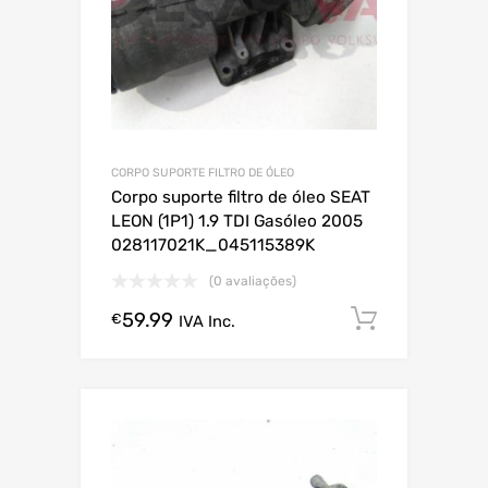
CORPO SUPORTE FILTRO DE ÓLEO
Corpo suporte filtro de óleo SEAT
LEON (1P1) 1.9 TDI Gasóleo 2005
028117021K_045115389K
(0 avaliações)
59.99
Comprar
€
IVA Inc.