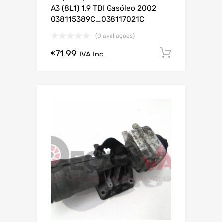
A3 (8L1) 1.9 TDI Gasóleo 2002
038115389C_038117021C
(0 avaliações)
71.99
Comprar
€
IVA Inc.