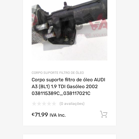
CORPO SUPORTE FILTRO DE ÓLEO
Corpo suporte filtro de óleo AUDI
A3 (8L1) 1.9 TDI Gasóleo 2002
038115389C_038117021C
(0 avaliações)
71.99
Comprar
€
IVA Inc.