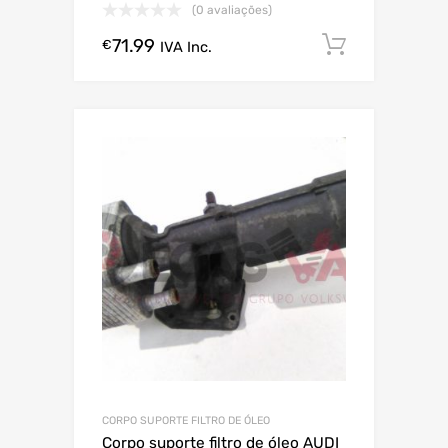
(0 avaliações)
71.99
Comprar
€
IVA Inc.
CORPO SUPORTE FILTRO DE ÓLEO
Corpo suporte filtro de óleo AUDI